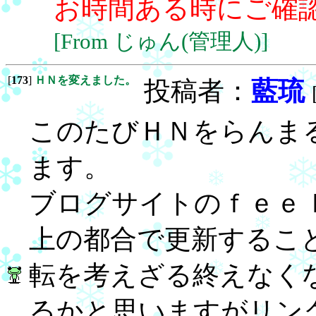
お時間ある時にご確
[From じゅん(管理人)]
[
173
]
ＨＮを変えました。
投稿者：
藍琉
このたびＨＮをらんま
ます。
ブログサイトのｆｅｅ
上の都合で更新するこ
転を考えざる終えなく
るかと思いますがリン