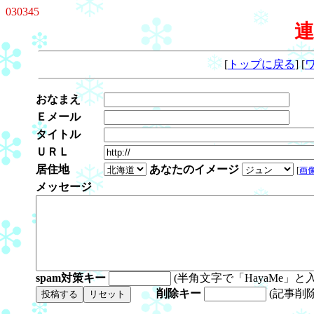
030345
連
[
トップに戻る
] [
おなまえ
Ｅメール
タイトル
ＵＲＬ
居住地
あなたのイメージ
[
画
メッセージ
spam対策キー
(半角文字で「HayaMe」と
削除キー
(記事削