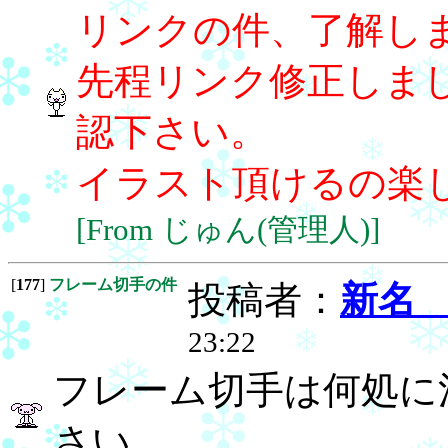
リンクの件、了解し
先程リンク修正しま
認下さい。
イラスト頂けるの楽
[From じゅん(管理人)]
[
177
]
フレーム切手の件
投稿者：
新名
23:22
フレーム切手は何処に
さい