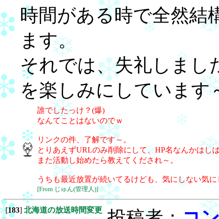
時間がある時で全然結
ます。
それでは、失礼しまし
を楽しみにしています
誰でしたっけ？(爆)
なんてことはないのでｗ
リンクの件、了解です～。
とりあえずURLのみ削除にして、HP名なんかはし
また活動し始めたら教えてくだされ～。
うちも最近放置が続いてるけども、気にしない気に
[From じゅん(管理人)]
[
183
]
北海道の放送時間変更
投稿者：
コ