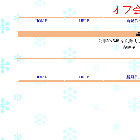
オフ
HOME
HELP
新規作
編
記事No.548 を 削
削除キー
HOME
HELP
新規作