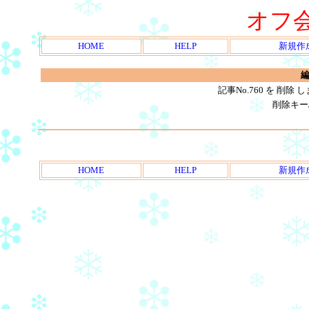
オフ
HOME
HELP
新規作
編
記事No.760 を 削
削除キー
HOME
HELP
新規作