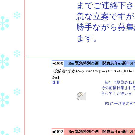
までご連絡下さ
急な立案ですが
勝手ながら募集
ます。
■1070
Re: 緊急特別企画 関東忘年or新年
□投稿者/
すかい
[ID:bc
-(2006/11/26(Sun) 18:53:41)
Res1
引用
毎年お馴染み12
その前後日集まれ
合ってくださいｗ
PS.にーさま泊め
■1072
Re: 緊急特別企画 関東忘年or新年