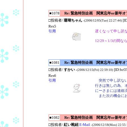
■1078
Re: 緊急特別企画 関東忘年or新年
□投稿者/
珊瑚ちゃん
[I
-(2006/12/05(Tue) 22:27:44)
Res5
引用
遅くなって申し訳
12/29～1/3の間
■1081
Re: 緊急特別企画 関東忘年or新年
□投稿者/
すかい
[ID:bcO
-(2006/12/15(Fri) 22:59:10)
Res6
引用
突然で申し訳ないの
行きは無しの為、
にーさまには連絡
また次の機会にお
■1082
Re: 緊急特別企画 関東忘年or新年
□投稿者/
紅い靴紐
E-Mail
-(2006/12/18(Mon) 22:55: