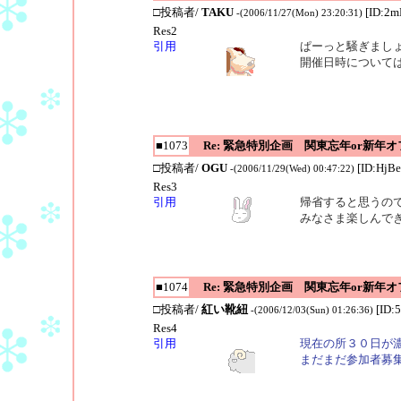
□投稿者/
TAKU
[ID:2m
-(2006/11/27(Mon) 23:20:31)
Res2
引用
ぱーっと騒ぎまし
開催日時については
■1073
Re: 緊急特別企画 関東忘年or新年
□投稿者/
OGU
[ID:HjBe
-(2006/11/29(Wed) 00:47:22)
Res3
引用
帰省すると思うの
みなさま楽しんで
■1074
Re: 緊急特別企画 関東忘年or新年
□投稿者/
紅い靴紐
[ID:
-(2006/12/03(Sun) 01:26:36)
Res4
引用
現在の所３０日が
まだまだ参加者募