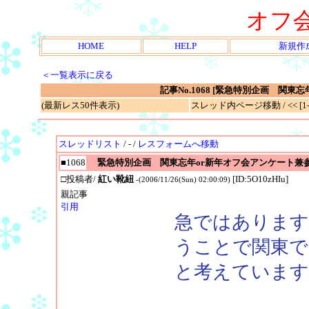
オフ
HOME
HELP
新規作
＜一覧表示に戻る
記事No.1068 [緊急特別企画 関
(最新レス50件表示)
スレッド内ページ移動 / << [1-7
スレッドリスト
/ - /
レスフォームへ移動
■1068
緊急特別企画 関東忘年or新年オフ会アンケート兼
□投稿者/
紅い靴紐
[ID:5O10zHIu]
-(2006/11/26(Sun) 02:00:09)
親記事
引用
急ではあります
うことで関東で
と考えています