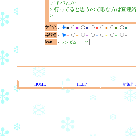
文字色
/
■
■
■
■
■
■
■
枠線色
/
■
■
■
■
■
■
■
Icon
/
HOME
HELP
新規作