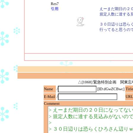
Res7
引用
えーまだ期日の２
規定人数に達する
３０日辺りは恐ら
行ってると思うの
△[1068] 緊急特別企画 関
Name
/
[ID:dGwZCBwc]
Titl
E-Mail
/
UR
Comment