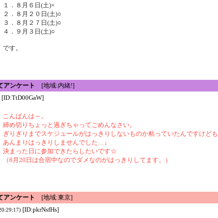
１．８月６日(土)×
２．８月２０日(土)○
３．８月２７日(土)○
４．９月３日(土)○
です。
てアンケート
[地域:内緒!]
[ID:TtD00GaW]
こんばんは～。
締め切りちょっと過ぎちゃってごめんなさい。
ぎりぎりまでスケジュールがはっきりしないものか粘っていたんですけども
あんまりはっきりしませんでした…↓
決まった日に参加できたらしたいです☆
（8月20日は合宿中なのでダメなのがはっきりしてます。）
てアンケート
[地域:東京]
[ID:pkrNsfHs]
20:29:17)