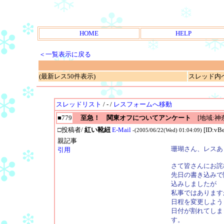
HOME
HELP
＜一覧表示に戻る
(最新レス50件表示)
スレッド内ページ
スレッドリスト
/ - /
レスフォームへ移動
■779
至急！ 関東オフについてアンケート
[地域:神
□投稿者/
紅い靴紐
E-Mail
[ID:vB
-(2005/06/22(Wed) 01:04:09)
親記事
珊瑚さん、レスあ
引用
さて皆さんにお詫
先日の書き込みで
込みしましたが
私事ではあります
日程を変更しよう
日付が割れてしま
す。