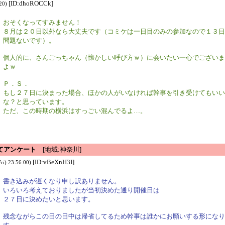
[ID:dhoROCCk]
20)
おそくなってすみません！
８月は２０日以外なら大丈夫です（コミケは一日目のみの参加なので１３日
問題ないです）。
個人的に、さんごっちゃん（懐かしい呼び方ｗ）に会いたい一心でございま
よｗ
Ｐ．Ｓ．
もし２７日に決まった場合、ほかの人がいなければ幹事を引き受けてもいい
な？と思っています。
ただ、この時期の横浜はすっごい混んでるよ…。
てアンケート
[地域:神奈川]
[ID:vBeXnH3I]
ri) 23:56:00)
書き込みが遅くなり申し訳ありません。
いろいろ考えておりましたが当初決めた通り開催日は
２７日に決めたいと思います。
残念ながらこの日の日中は帰省してるため幹事は誰かにお願いする形になり