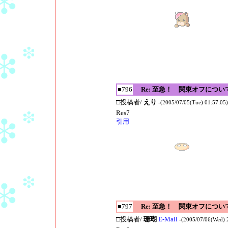
■796
Re: 至急！ 関東オフについ
□投稿者/
えり
-(2005/07/05(Tue) 01:57:05)
Res7
引用
■797
Re: 至急！ 関東オフについ
□投稿者/
珊瑚
E-Mail
-(2005/07/06(Wed) 