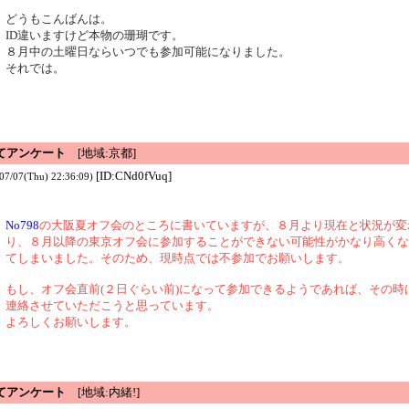
どうもこんばんは。
ID違いますけど本物の珊瑚です。
８月中の土曜日ならいつでも参加可能になりました。
それでは。
てアンケート
[地域:京都]
[ID:CNd0fVuq]
07/07(Thu) 22:36:09)
No798
の大阪夏オフ会のところに書いていますが、８月より現在と状況が変
り、８月以降の東京オフ会に参加することができない可能性がかなり高くな
てしまいました。そのため、現時点では不参加でお願いします。
もし、オフ会直前(２日ぐらい前)になって参加できるようであれば、その時
連絡させていただこうと思っています。
よろしくお願いします。
てアンケート
[地域:内緒!]