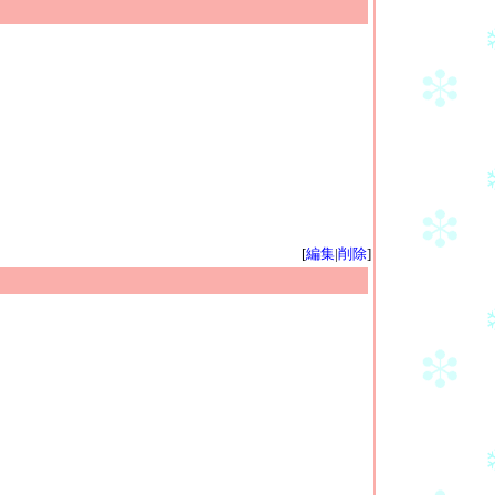
[
編集
|
削除
]