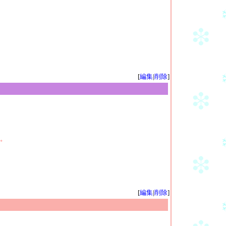
[
編集
|
削除
]
。
[
編集
|
削除
]