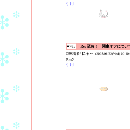
引用
■785
Re: 至急！ 関東オフについ
□投稿者/
にゃ～
-(2005/06/22(Wed) 09:40:
Res2
引用