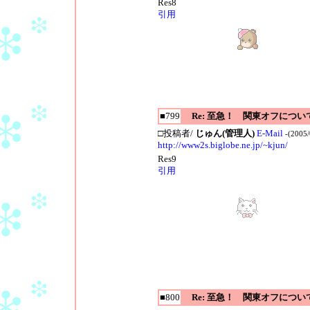
Res8
引用
■799
Re: 至急！ 関東オフについ
□投稿者/
じゅん(管理人)
E-Mail
-(2005/
http://www2s.biglobe.ne.jp/~kjun/
Res9
引用
■800
Re: 至急！ 関東オフについ