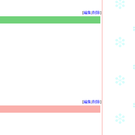
[
編集
|
削除
]
[
編集
|
削除
]