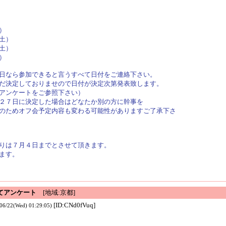
）
土）
土）
）
日なら参加できると言うすべて日付をご連絡下さい。
だ決定しておりませので日付が決定次第発表致します。
アンケートをご参照下さい）
２７日に決定した場合はどなたか別の方に幹事を
のためオフ会予定内容も変わる可能性がありますご了承下さ
りは７月４日までとさせて頂きます。
ます。
てアンケート
[地域:京都]
[ID:CNd0fVuq]
/06/22(Wed) 01:29:05)