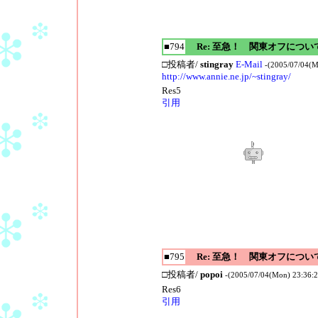
■794
Re: 至急！ 関東オフについ
□投稿者/
stingray
E-Mail
-(2005/07/04(M
http://www.annie.ne.jp/~stingray/
Res5
引用
■795
Re: 至急！ 関東オフについ
□投稿者/
popoi
-(2005/07/04(Mon) 23:36:2
Res6
引用