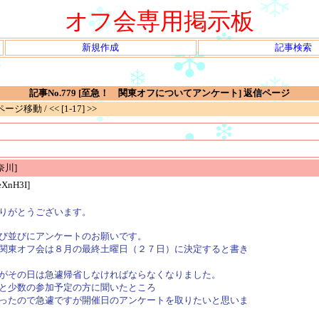
オフ会専用掲示板
新規作成
記事検索
記事No.779 [至急！ 関東オフについてアンケート] 返信ページ
移動 / << [1-17] >>
奈川]
eXnH3I]
りがとうございます。
び並びにアンケートのお願いです。
関東オフ会は８月の最終土曜日（２７日）に決定すると書き
がその日は急遽帰省しなければならなくなりました。
と少数の参加予定の方に聞いたところ
ったので急遽ですが開催日のアンケートを取りたいと思いま