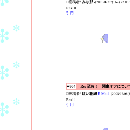
□投稿者/
みゆ那
-(2005/07/07(Thu) 23:03:
Res10
引用
■804
Re: 至急！ 関東オフについ
□投稿者/
紅い靴紐
E-Mail
-(2005/07/08(F
Res11
引用