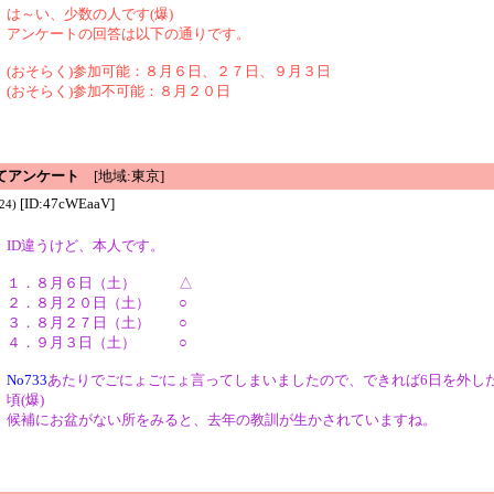
は～い、少数の人です(爆)
アンケートの回答は以下の通りです。
(おそらく)参加可能：８月６日、２７日、９月３日
(おそらく)参加不可能：８月２０日
てアンケート
[地域:東京]
[ID:47cWEaaV]
24)
ID違うけど、本人です。
１．８月６日（土） △
２．８月２０日（土） ○
３．８月２７日（土） ○
４．９月３日（土） ○
No733
あたりでごにょごにょ言ってしまいましたので、できれば6日を外し
頃(爆)
候補にお盆がない所をみると、去年の教訓が生かされていますね。