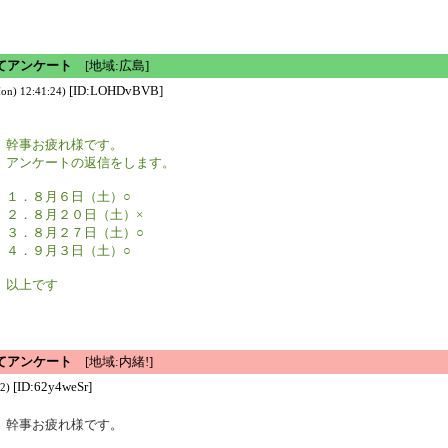
てアンケート
[地域:広島]
[ID:LOHDvBVB]
on) 12:41:24)
幹事お疲れ様です。
アンケートの返信をします。
１．８月６日（土）○
２．８月２０日（土）×
３．８月２７日（土）○
４．９月３日（土）○
以上です
てアンケート
[地域:内緒!]
[ID:62y4weSr]
2)
幹事お疲れ様です。