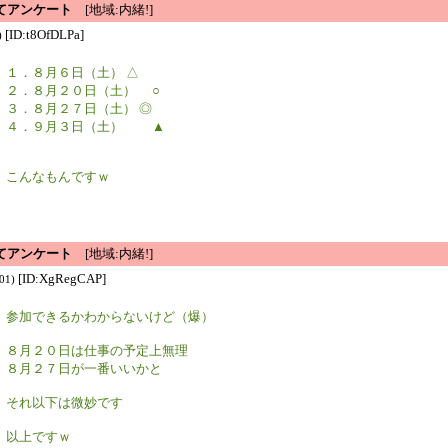
てアンケート
[地域:内緒!]
[ID:t8OfDLPa]
)
１．８月６日（土） △
２．８月２０日（土） ○
３．８月２７日（土） ◎
４．９月３日（土） ▲
こんなもんですｗ
てアンケート
[地域:内緒!]
[ID:XgRegCAP]
01)
参加できるかわからないけど（爆）
８月２０日は仕事の予定上無理
８月２７日が一番いいかと
それ以下は微妙です
以上ですｗ