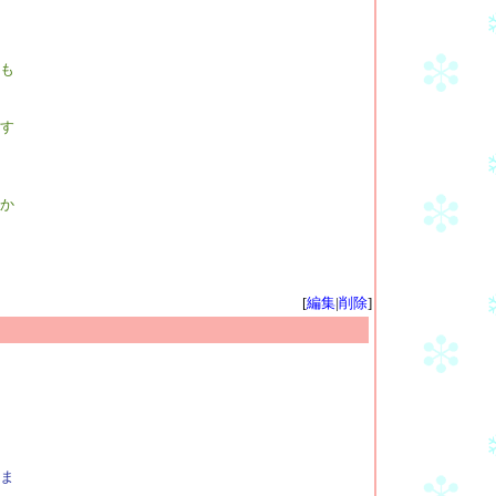
も
す
か
[
編集
|
削除
]
ま