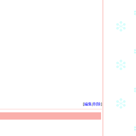
[
編集
|
削除
]