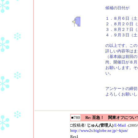
候補の日付が
１．８月６日（土
２．８月２０日（
３．８月２７日（
４．９月３日（土
の以上です、この
詳しい内容等はま
（基本線は前回の
尚、開催日が８月
お願いします。そ
い。
アンケートの締切
よろしくお願いし
■780
Re: 至急！ 関東オフについ
□投稿者/
じゅん(管理人)
E-Mail
-(2005
http://www2s.biglobe.ne.jp/~kjun/
Res1