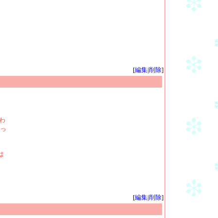
[
編集
|
削除
]
わ
っ
は
[
編集
|
削除
]