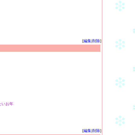
[
編集
|
削除
]
たいお年
[
編集
|
削除
]