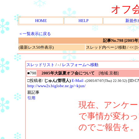
オフ
HOME
HELP
新規作
＜一覧表示に戻る
記事No.798 [2
(最新レス50件表示)
スレッド内ページ移動 / << [1-1
スレッドリスト
/ - /
レスフォームへ移動
■798
2005年大阪夏オフ会について
[地域:京都]
□投稿者/
じゅん(管理人)
E-Mail
[ID:C
-(2005/07/07(Thu) 22:30:52)
http://www2s.biglobe.ne.jp/~kjun/
親記事
引用
現在、アンケー
で事情が変わっ
のでご報告を。