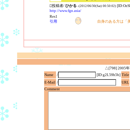
□投稿者/
ひかる
[ID:OzS
-(2012/06/30(Sat) 00:50:02)
http://www.fgn.asia/
Res1
引用
自身のある方は「美
△[798] 2
Name
/
[ID:g2L59h5b]
Title
E-Mail
/
URL
Comment