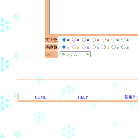
文字色
/
■
■
■
■
■
■
■
枠線色
/
■
■
■
■
■
■
■
Icon
/
HOME
HELP
新規作