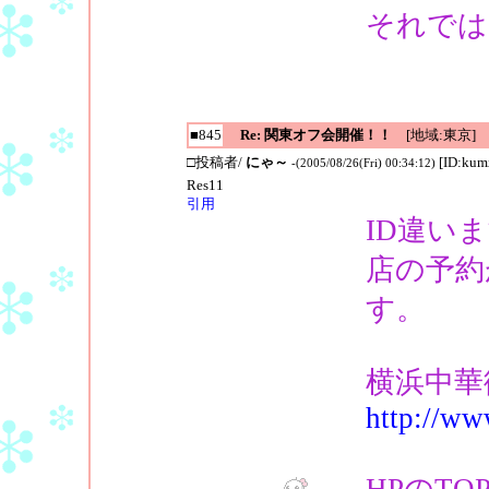
それでは
■845
Re: 関東オフ会開催！！
[地域:東京]
□投稿者/
にゃ～
[ID:ku
-(2005/08/26(Fri) 00:34:12)
Res11
引用
ID違い
店の予約
す。
横浜中華
http://ww
HPのT