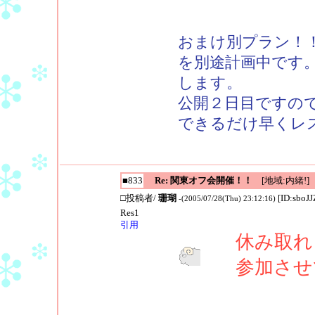
おまけ別プラン！
を別途計画中です
します。
公開２日目ですの
できるだけ早くレ
■833
Re: 関東オフ会開催！！
[地域:内緒!]
□投稿者/
珊瑚
[ID:sboJJ
-(2005/07/28(Thu) 23:12:16)
Res1
引用
休み取れ
参加させ