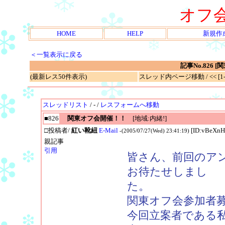
オフ
HOME
HELP
新規作
＜一覧表示に戻る
記事No.826
(最新レス50件表示)
スレッド内ページ移動 / << [1-1
スレッドリスト
/ - /
レスフォームへ移動
■826
関東オフ会開催！！
[地域:内緒!]
□投稿者/
紅い靴紐
E-Mail
[ID:vBeXnH
-(2005/07/27(Wed) 23:41:19)
親記事
引用
皆さん、前回のア
お待たせしまし
た。
関東オフ会参加者
今回立案者である