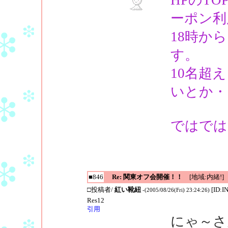
ーポン利
18時か
す。
10名超
いとか・
ではでは
■846
Re: 関東オフ会開催！！
[地域:内緒!]
□投稿者/
紅い靴紐
[ID:I
-(2005/08/26(Fri) 23:24:26)
Res12
引用
にゃ～さ