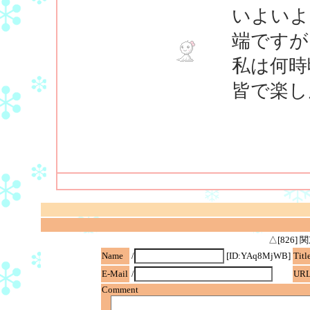
いよいよ
端ですが
私は何時
皆で楽し
△[826
Name
/
[ID:YAq8MjWB]
Titl
E-Mail
/
UR
Comment