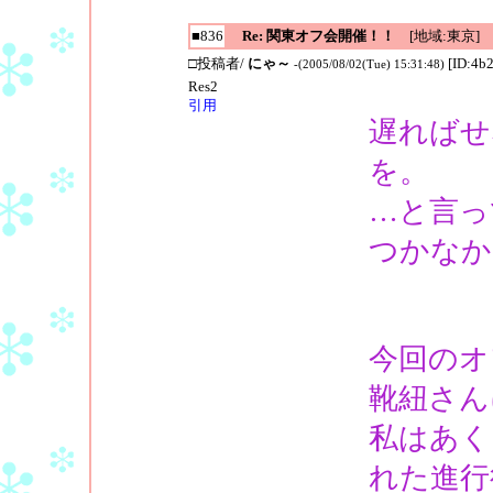
■836
Re: 関東オフ会開催！！
[地域:東京]
□投稿者/
にゃ～
[ID:4b
-(2005/08/02(Tue) 15:31:48)
Res2
引用
遅ればせ
を。
…と言っ
つかなか
今回のオ
靴紐さん
私はあく
れた進行