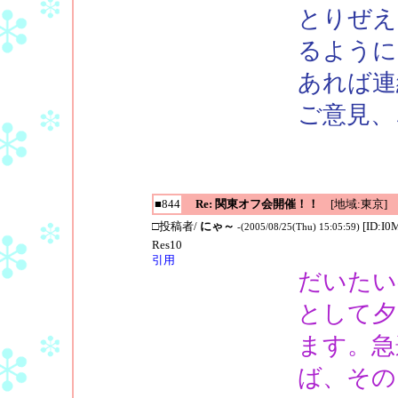
とりぜえ
るように
あれば連
ご意見、
■844
Re: 関東オフ会開催！！
[地域:東京]
□投稿者/
にゃ～
[ID:I0
-(2005/08/25(Thu) 15:05:59)
Res10
引用
だいたい
として夕
ます。急
ば、その