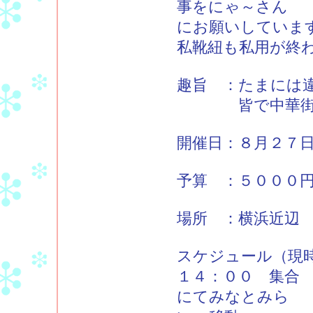
事をにゃ～さん
にお願いしていま
私靴紐も私用が終
趣旨 ：たまには
皆で中華街へ行
開催日：８月２７
予算 ：５０００
場所 ：横浜近辺
スケジュール（現
１４：００ 集合 
にてみなとみら