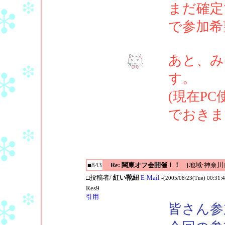
まだ確定
で参加希
あと、み
す。
(現在P
でおきま
■843
Re: 関東オフ会開催！！
[地域:神奈川
□投稿者/
紅い靴紐
E-Mail
-(2005/08/23(Tue) 00:31:4
Res9
引用
皆さん参