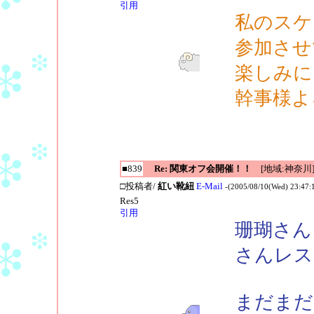
引用
私のスケ
参加させ
楽しみに
幹事様よ
■839
Re: 関東オフ会開催！！
[地域:神奈川
□投稿者/
紅い靴紐
E-Mail
-(2005/08/10(Wed) 23:47:
Res5
引用
珊瑚さん
さんレス
まだまだ