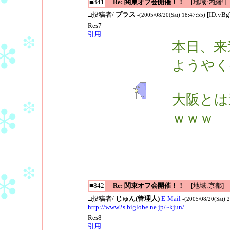
■841
Re: 関東オフ会開催！！
[地域:内緒!]
□投稿者/
プラス
[ID:vB
-(2005/08/20(Sat) 18:47:55)
Res7
引用
本日、来
ようやく
大阪とは
ｗｗｗ
■842
Re: 関東オフ会開催！！
[地域:京都]
□投稿者/
じゅん(管理人)
E-Mail
-(2005/08/20(Sat) 
http://www2s.biglobe.ne.jp/~kjun/
Res8
引用