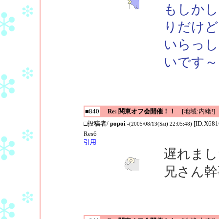
もしかし
りだけど
いらっし
いです～
■840
Re: 関東オフ会開催！！
[地域:内緒!]
□投稿者/
popoi
[ID:X68
-(2005/08/13(Sat) 22:05:48)
Res6
引用
遅れまし
兄さん幹