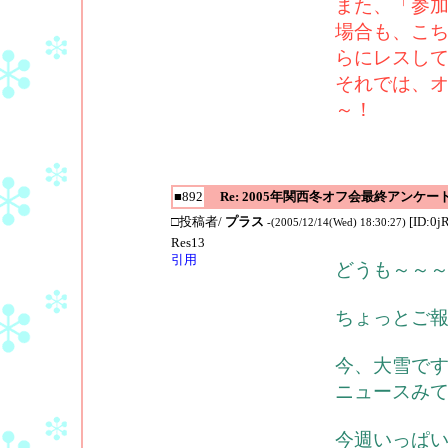
また、「参
場合も、こ
らにレスし
それでは、
～！
■892
Re: 2005年関西冬オフ会最終アンケー
□投稿者/
プラス
[ID:0j
-(2005/12/14(Wed) 18:30:27)
Res13
引用
どうも～～
ちょっとご
今、大雪で
ニュースみ
今週いっぱ