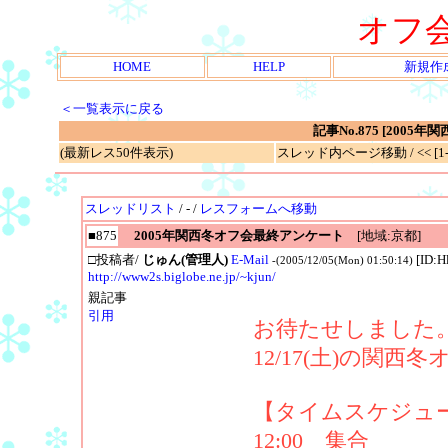
オフ
HOME
HELP
新規作
＜一覧表示に戻る
記事No.875 [200
(最新レス50件表示)
スレッド内ページ移動 / << [1-1
スレッドリスト
/ - /
レスフォームへ移動
■875
2005年関西冬オフ会最終アンケート
[地域:京都]
□投稿者/
じゅん(管理人)
E-Mail
[ID:
-(2005/12/05(Mon) 01:50:14)
http://www2s.biglobe.ne.jp/~kjun/
親記事
引用
お待たせしました
12/17(土)の関
【タイムスケジュ
12:00 集合