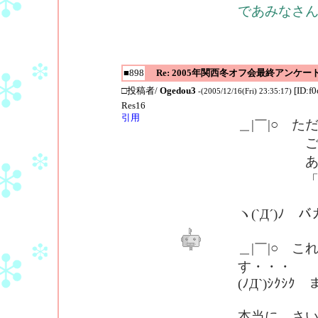
であみなさ
■898
Re: 2005年関西冬オフ会最終アンケー
□投稿者/
Ogedou3
[ID:f
-(2005/12/16(Fri) 23:35:17)
Res16
引用
＿|￣|○ 
ごめんな
あすのた
「○○君、
ヽ(`Д´)ﾉ
＿|￣|○ 
す・・・
(ﾉД`)ｼｸ
本当に、さ