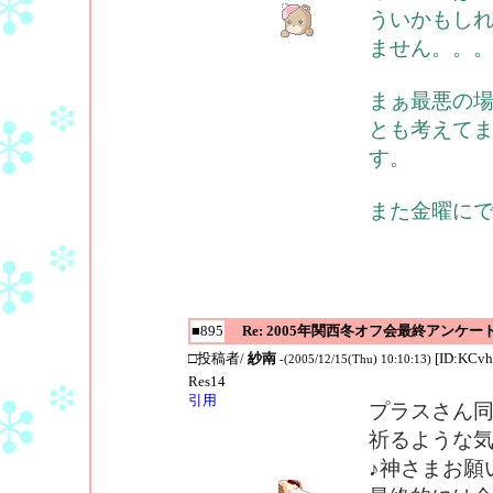
ういかもし
ません。。
まぁ最悪の
とも考えて
す。
また金曜に
■895
Re: 2005年関西冬オフ会最終アンケー
□投稿者/
紗南
[ID:KCvh
-(2005/12/15(Thu) 10:10:13)
Res14
引用
プラスさん
祈るような
♪神さまお願