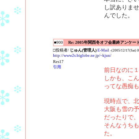
し訳ありま
んでした
■900
Re: 2005年関西冬オフ会最終アンケー
□投稿者/
じゅん(管理人)
E-Mail
-(2005/12/17(Sat) 
http://www2s.biglobe.ne.jp/~kjun/
Res17
引用
前日なのに
しかも、こ
ってな愚痴
現時点で、北
大阪も雪の
だったりで
そんなうち
た。