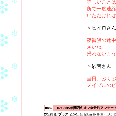
詳しいこと
所で一度連
いただけれ
＞ヒイロさ
夜御飯の途
さいね。
帰れないよう
＞紗南さん
当日、ぶく
メイプルの
■887
Re: 2005年関西冬オフ会最終アンケー
□投稿者/
プラス
[ID:0j
-(2005/12/11(Sun) 19:49:36)