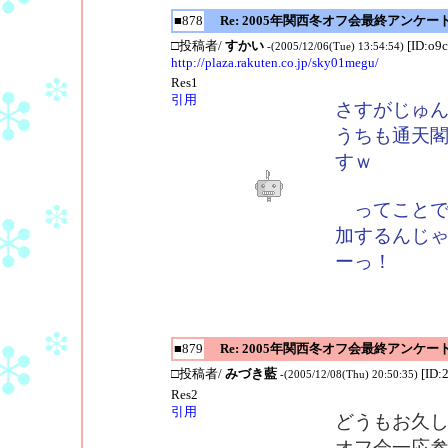
■878
Re: 2005年関西冬オフ会最終アンケー
□投稿者/
すかい
[ID:o9
-(2005/12/06(Tue) 13:54:54)
http://plaza.rakuten.co.jp/sky01megu/
Res1
引用
さすがじゅ
うちも通天
すｗ
ってことで
加するんじ
ーっ！
■879
Re: 2005年関西冬オフ会最終アンケー
□投稿者/
みづき藍
[ID:
-(2005/12/08(Thu) 20:50:35)
Res2
引用
どうもお久
オフ会一応