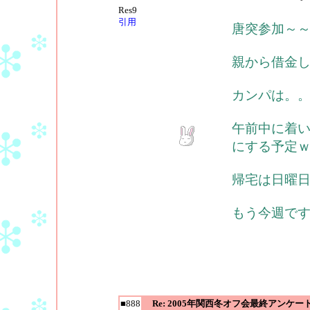
Res9
引用
唐突参加～
親から借金
カンパは。
午前中に着
にする予定
帰宅は日曜
もう今週で
■888
Re: 2005年関西冬オフ会最終アンケー