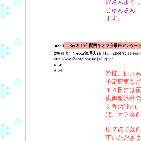
皆さんよろし
じゅんさん
ます。
■886
Re: 2005年関西冬オフ会最終アンケー
□投稿者/
じゅん(管理人)
E-Mail
-(2005/12/11(Sun) 
http://www2s.biglobe.ne.jp/~kjun/
Res8
引用
皆様、レス
予定変更な
１４日には
夜御飯以外の
る等)があれ
ば、オフ会
現時点で以
事いただき