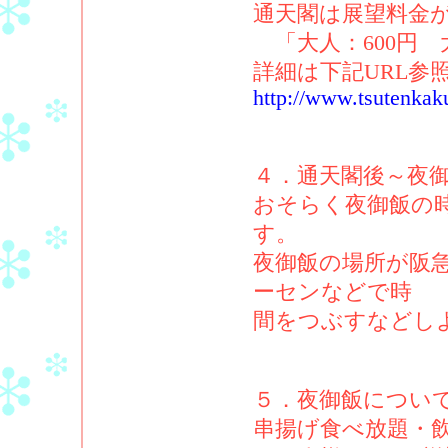
通天閣は展望料金
「大人：600円 大
詳細は下記URL参
http://www.tsutenkaku
４．通天閣後～夜
おそらく夜御飯の時
す。
夜御飯の場所が阪
ーセンなどで時
間をつぶすなどし
５．夜御飯につい
串揚げ食べ放題・飲