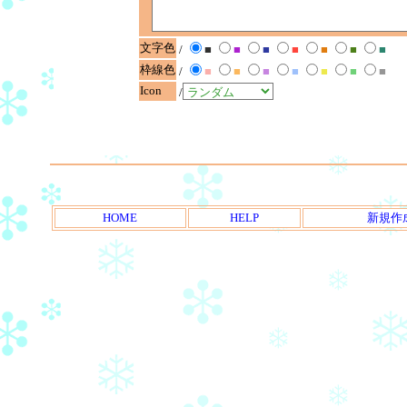
文字色
/
■
■
■
■
■
■
■
枠線色
/
■
■
■
■
■
■
■
Icon
/
HOME
HELP
新規作