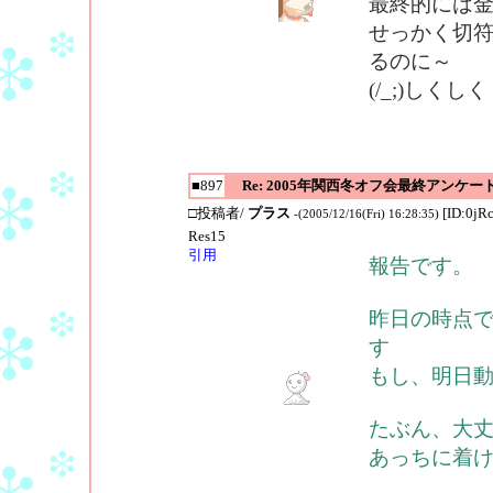
最終的には
せっかく切
るのに～
(/_;)しくしく
■897
Re: 2005年関西冬オフ会最終アンケー
□投稿者/
プラス
[ID:0jR
-(2005/12/16(Fri) 16:28:35)
Res15
引用
報告です。
昨日の時点
す
もし、明日
たぶん、大
あっちに着