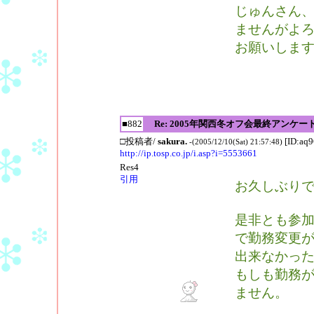
じゅんさん
ませんがよ
お願いしま
■882
Re: 2005年関西冬オフ会最終アンケー
□投稿者/
sakura.
[ID:aq
-(2005/12/10(Sat) 21:57:48)
http://ip.tosp.co.jp/i.asp?i=5553661
Res4
引用
お久しぶりです
是非とも参加
で勤務変更
出来なかっ
もしも勤務
ません。