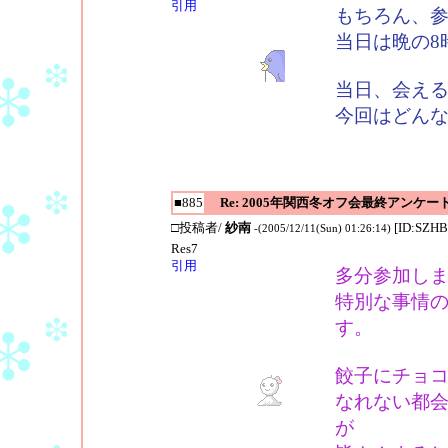
引用
もちろん、
当日は晩の8
当日、会え
今回はどん
■885
Re: 2005年関西冬オフ会最終アンケー
□投稿者/
紗南
[ID:SZHB
-(2005/12/11(Sun) 01:26:14)
Res7
引用
多分参加します
特別な事情
す。
餃子にチョコレ
なれない都会
が