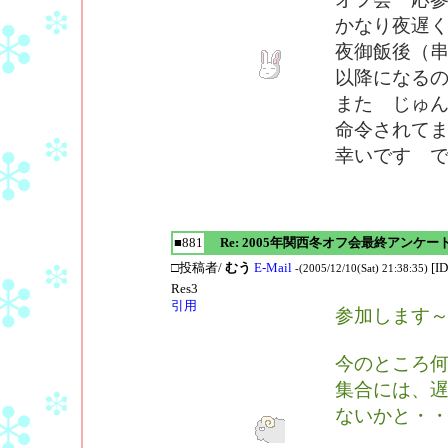
かなり夜遅
夜御飯後（
以降になる
また じゅ
命令されて
幸いです 
■881
Re: 2005年関西冬オフ会最終アンケー
□投稿者/
むう
E-Mail
[I
-(2005/12/10(Sat) 21:38:35)
Res3
引用
参加します
今のところ
集合には、
ないかと・