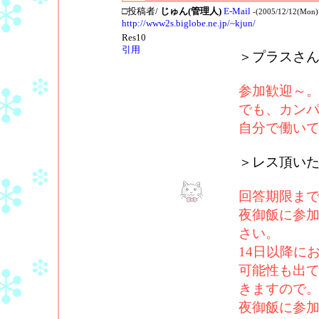
□投稿者/
じゅん(管理人)
E-Mail
-(2005/12/12(Mon)
http://www2s.biglobe.ne.jp/~kjun/
Res10
引用
＞プラスさ
参加歓迎～
でも、カンパ
自分で働いて稼
＞レス頂い
回答期限ま
夜御飯に参加
さい。
14日以降に
可能性も出
きますので
夜御飯に参加