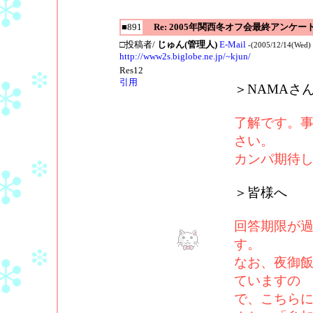
■891
Re: 2005年関西冬オフ会最終アンケー
□投稿者/
じゅん(管理人)
E-Mail
-(2005/12/14(Wed) 
http://www2s.biglobe.ne.jp/~kjun/
Res12
引用
＞NAMAさ
了解です。
さい。
カンパ期待し
＞皆様へ
回答期限が
す。
なお、夜御飯
ていますの
で、こちら