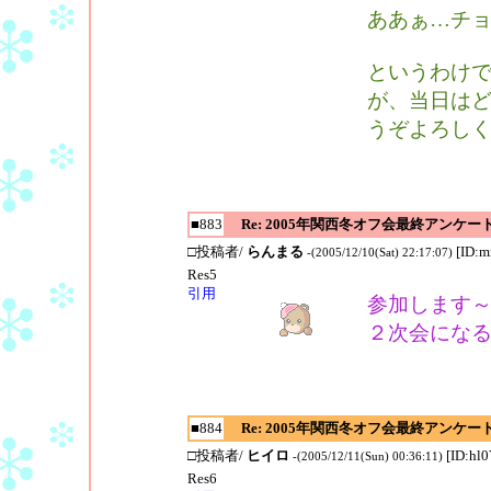
ああぁ…チョ
というわけ
が、当日は
うぞよろし
■883
Re: 2005年関西冬オフ会最終アンケー
□投稿者/
らんまる
[ID:m
-(2005/12/10(Sat) 22:17:07)
Res5
引用
参加します
２次会にな
■884
Re: 2005年関西冬オフ会最終アンケー
□投稿者/
ヒイロ
[ID:hl
-(2005/12/11(Sun) 00:36:11)
Res6