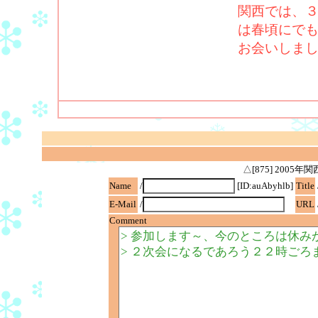
関西では、
は春頃にで
お会いしま
△[875] 200
Name
/
[ID:auAbyhlb]
Title
E-Mail
/
URL
Comment