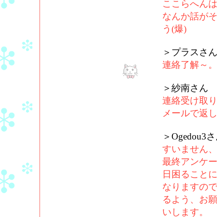
ここらへん
なんか話が
う(爆)
＞プラスさ
連絡了解～。
＞紗南さん
連絡受け取
メールで返し
＞Ogedou3
すいません、
最終アンケ
日困ること
なりますの
るよう、お
いします。