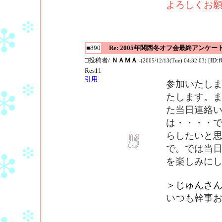
よろしくお
■890
Re: 2005年関西冬オフ会最終アンケー
□投稿者/
ＮＡＭＡ
[ID:
-(2005/12/13(Tue) 04:32:03)
Res11
引用
参加いたし
たします。
た当日連絡
は・・・・
らしたいと
で。では当
を楽しみに
＞じゅんさ
いつも幹事