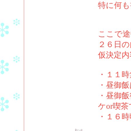
特に何も
ここで途
２６日の
仮決定内
・１１時
・昼御飯
・昼御飯
ケor喫
・１６時