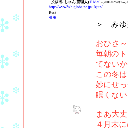
□投稿者/
じゅん(管理人)
E-Mail
-(2006/02/28(Tue) 
http://www2s.biglobe.ne.jp/~kjun/
Res8
引用
＞ みゆ
おひさ～(
毎朝のト
てないか
この冬は
妙にせっ
眠くない
まあ大丈
４月末に