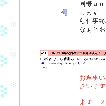
同様ａｎ
します。
ら仕事終
なぁとお
■911
Re: 2006年関西春オフ会開催決定！
[地
□投稿者/
じゅん(管理人)
E-Mail
-(2006/02/19(Sun) 
http://www2s.biglobe.ne.jp/~kjun/
Res4
引用
お返事い
ざいます
まず、２