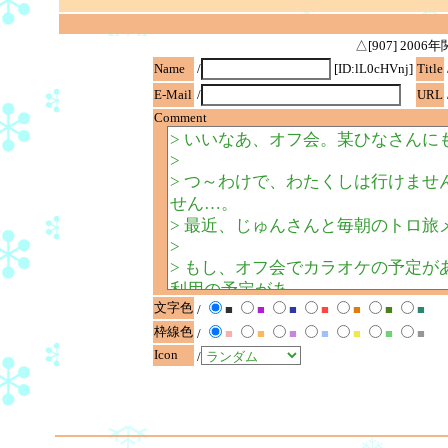
△[907] 20
Name
/
[ID:lL0cHVnj]
Title
E-Mail
/
URL
Comment
文字色
/
■
■
■
■
■
■
■
枠線色
/
■
■
■
■
■
■
■
Icon
/