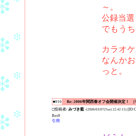
～。
公録当選
でもうち
カラオケ
なんかお
っと。
■916
Re: 2006年関西春オフ会開催決定！
[地
□投稿者/
みづき藍
[ID:
-(2006/03/07(Tue) 22:42:15)
Res9
引用