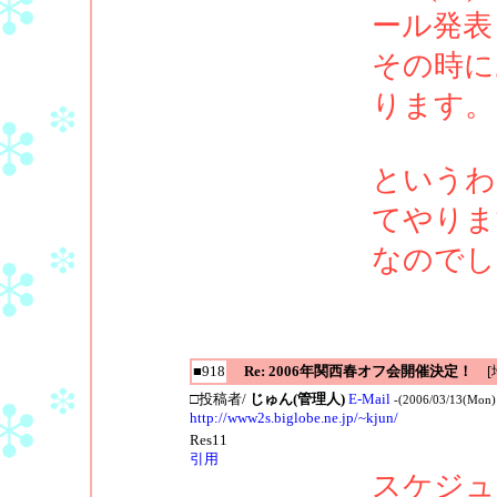
ール発表
その時に
ります。
というわ
てやりま
なのでし
■918
Re: 2006年関西春オフ会開催決定！
[地
□投稿者/
じゅん(管理人)
E-Mail
-(2006/03/13(Mon)
http://www2s.biglobe.ne.jp/~kjun/
Res11
引用
スケジュ