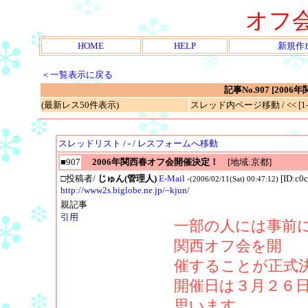
オフ
HOME
HELP
新規作
＜一覧表示に戻る
記事No.907 [20
(最新レス50件表示)
スレッド内ページ移動 / << [1-1
スレッドリスト
/ - /
レスフォームへ移動
■907
2006年関西春オフ会開催決定！
[地域:京都]
□投稿者/
じゅん(管理人)
E-Mail
[ID:c0
-(2006/02/11(Sat) 00:47:12)
http://www2s.biglobe.ne.jp/~kjun/
親記事
引用
一部の人には事前
関西オフ会を開
催することが正式
開催日は３月２６日
思います。。