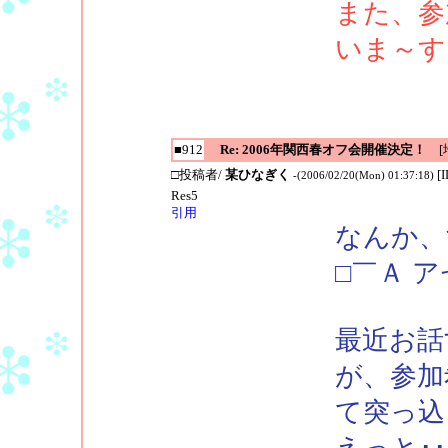
また、参
いま～す
■912
Re: 2006年関西春オフ会開催決定！
[地
□投稿者/
某ひなぎく
[
-(2006/02/20(Mon) 01:37:18)
Res5
引用
なんか、
□￣Ａ 
最近お話
が、参加
て突っ込
えっと･