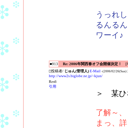
うっれし
るんるん
ワーイ♪ゝ
■913
Re: 2006年関西春オフ会開催決定！
[地
□投稿者/
じゅん(管理人)
E-Mail
-(2006/02/26(Sun) 
http://www2s.biglobe.ne.jp/~kjun/
Res6
引用
＞ 某ひ
了解～、
まっ、詳