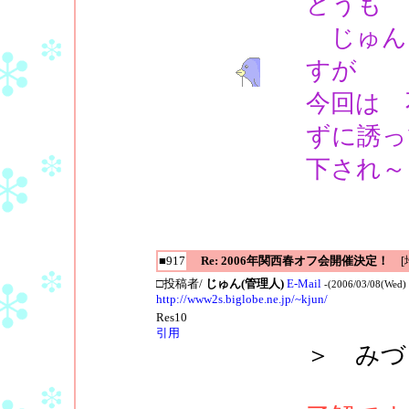
どうも 
じゅん
すが
今回は 
ずに誘っ
下され～
■917
Re: 2006年関西春オフ会開催決定！
[地
□投稿者/
じゅん(管理人)
E-Mail
-(2006/03/08(Wed) 
http://www2s.biglobe.ne.jp/~kjun/
Res10
引用
＞ みづ