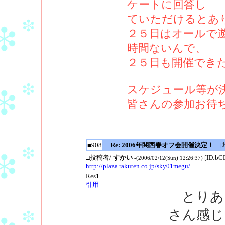
ケートに回答し
ていただけるとあ
２５日はオールで
時間ないんで、
２５日も開催でき
スケジュール等が
皆さんの参加お待
■908
Re: 2006年関西春オフ会開催決定！
[地
□投稿者/
すかい
[ID:bC
-(2006/02/12(Sun) 12:26:37)
http://plaza.rakuten.co.jp/sky01megu/
Res1
引用
とりあ
さん感じ