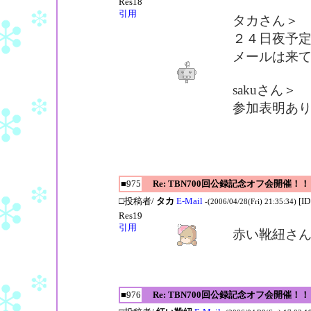
Res18
引用
タカさん＞
２４日夜予
メールは来
sakuさん＞
参加表明あ
■975
Re: TBN700回公録記念オフ会開催！！
□投稿者/
タカ
E-Mail
[I
-(2006/04/28(Fri) 21:35:34)
Res19
引用
赤い靴紐さ
■976
Re: TBN700回公録記念オフ会開催！！