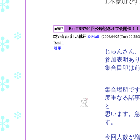
1.不参加です
■967
Re: TBN700回公録記念オフ会開催！！
□投稿者/
紅い靴紐
E-Mail
-(2006/04/25(Tue) 00:28:3
Res11
引用
じゅんさん、
参加表明あ
集合目印は
集合場所です
度重なる諸
と
思います。
す。
今回人数が