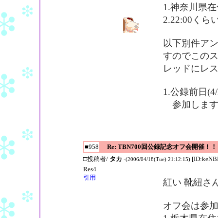
1.神奈川県
2.22:00
以下別件ア
すのでこの
レッドにレ
1.公録前日(
参加しま
■958
Re: TBN700回公録記念オフ会開催！！
□投稿者/
タカ
[ID:keN
-(2006/04/18(Tue) 21:12:15)
Res4
引用
紅い 靴紐さ
オフ会は参