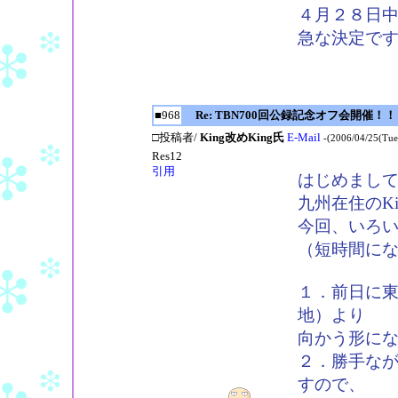
４月２８日
急な決定で
■968
Re: TBN700回公録記念オフ会開催！！
□投稿者/
King改めKing氏
E-Mail
-(2006/04/25(Tue
Res12
引用
はじめまし
九州在住のKi
今回、いろ
（短時間に
１．前日に
地）より
向かう形に
２．勝手な
すので、