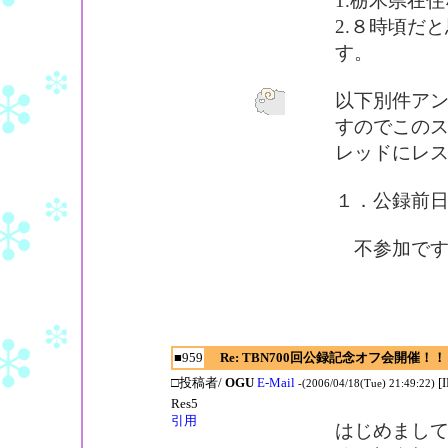
1.栃木県在
2.８時頃だ
す。
以下別件ア
すのでこの
レッドにレ
１．公録前日(
不参加です
■959
Re: TBN700回公録記念オフ会開催！！
□投稿者/
OGU
E-Mail
[
-(2006/04/18(Tue) 21:49:22)
Res5
引用
はじめまし