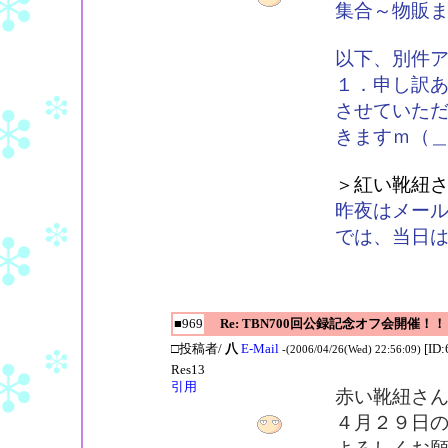
集合～物販
以下、別件
１．申し訳
させていた
きますｍ（
＞紅い靴紐
昨夜はメー
では、当日
■969
Re: TBN700回公録記念オフ会開催！！
□投稿者/
八
E-Mail
[ID:
-(2006/04/26(Wed) 22:56:09)
Res13
引用
赤い靴紐さ
４月２９日