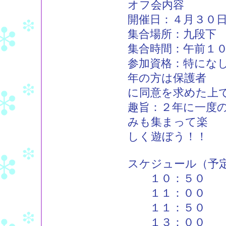
オフ会内容
開催日：４月３０
集合場所：九段下
集合時間：午前１
参加資格：特にな
年の方は保護者
に同意を求めた上
趣旨：２年に一度
みも集まって楽
しく遊ぼう！！
スケジュール（予
１０：５０ 
１１：００ フ
１１：５０ 物
１３：００ 公