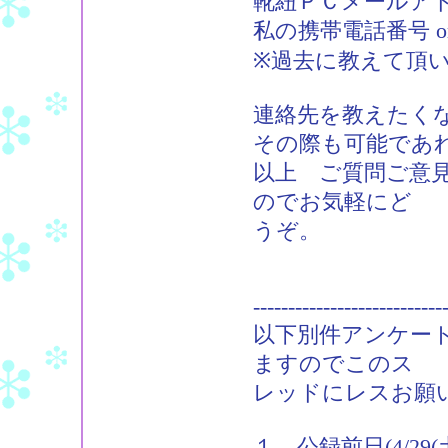
靴紐ＰＣメールアドレス：m
私の携帯電話番号 
※過去に教えて頂
連絡先を教えたく
その際も可能であ
以上 ご質問ご意見
のでお気軽にど
うぞ。
---------------------------
以下別件アンケー
ますのでこのス
レッドにレスお願
１．公録前日(4/2