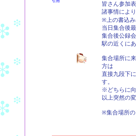
引用
皆さん参加
諸事情によ
※上の書込み
当日集合後
集合後公録
駅の近くに
集合場所に
方は
直接九段下
す。
※どちらに
以上突然の
※集合場所の