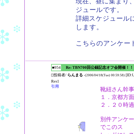
現在、昼に集まり
ジュールです。
詳細スケジュールに
します。
こちらのアンケー
■954
Re: TBN700回公録記念オフ会開催！！
□投稿者/
らんまる
[ID:
-(2006/04/18(Tue) 00:59:58)
Res1
引用
靴紐さん幹
１．京都方
２．２０時
別件アンケ
でこのス