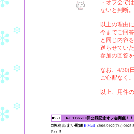
・オフ会で
ないと判断
以上の理由
今までご回答
と同じ内容
送らせてい
参加の回答
なお、4/3
ご心配なく
以上、用件
■971
Re: TBN700回公録記念オフ会開催！！
□投稿者/
紅い靴紐
E-Mail
-(2006/04/27(Thu) 00:25:
Res15