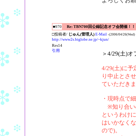
よろしくお
■970
Re: TBN700回公録記念オフ会開催！！
□投稿者/
じゅん(管理人)
E-Mail
-(2006/04/26(Wed) 
http://www2s.biglobe.ne.jp/~kjun/
Res14
引用
＞4/29(土
4/29(土
り中止とさ
ていただき
・現時点で
※知り合い
というわけ
はいかなくな
ので)。