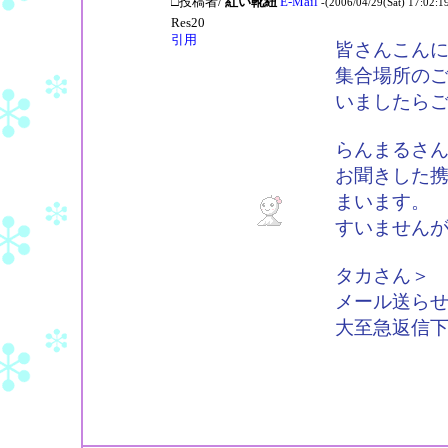
□投稿者/
紅い靴紐
E-Mail
-(2006/04/29(Sat) 17:02:1
Res20
引用
皆さんこん
集合場所の
いましたら
らんまるさ
お聞きした
まいます。
すいません
タカさん＞
メール送ら
大至急返信