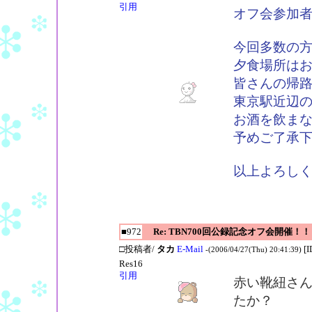
引用
オフ会参加
今回多数の
夕食場所は
皆さんの帰
東京駅近辺
お酒を飲ま
予めご了承
以上よろし
■972
Re: TBN700回公録記念オフ会開催！！
□投稿者/
タカ
E-Mail
[
-(2006/04/27(Thu) 20:41:39)
Res16
引用
赤い靴紐さ
たか？