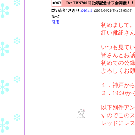
■963
Re: TBN700回公録記念オフ会開催！！
□投稿者/
さぎり
E-Mail
-(2006/04/21(Fri) 23:03:06)
Res7
引用
初めまして
紅い靴紐さ
いつも見て
皆さんとお
初めての公
よろしくお
１．神戸か
２．19:30
以下別件ア
すのでこの
レッドにレ