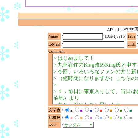
△[950] TBN
Name
/
[ID:svfjvsTw]
Title
/
E-Mail
/
URL
/
Comment
文字色
/
■
■
■
■
■
■
■
枠線色
/
■
■
■
■
■
■
■
Icon
/