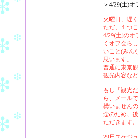
＞4/29(土
火曜日、遅
ただ、１つ
4/29(土
くオフ会ら
いこと(みん
思います。
普通に東京
観光内容な
もし「観光
ら、メール
構いません
念のため、
ただきます
29日スケジ