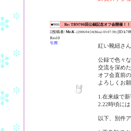
■966
Re: TBN700回公録記念オフ会開催！！
□投稿者/
Mr.K
[ID:k7f
-(2006/04/24(Mon) 03:07:39)
Res10
引用
紅い靴紐さ
公録で色々
交流を深め
オフ会直前
よろしくお
1.在来線で
2.22時頃
以下、別件