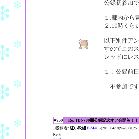
公録初参加
１.都内から
２.10時く
以下別件ア
すのでこの
レッドにレ
１．公録前日(
不参加です
■960
Re: TBN700回公録記念オフ会開催！！
□投稿者/
紅い靴紐
E-Mail
-(2006/04/19(Wed) 00:25:
Res6