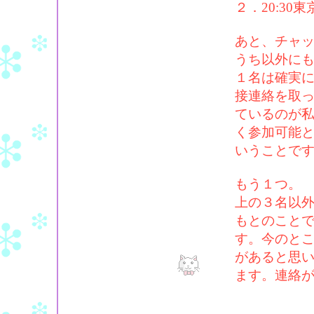
２．20:3
あと、チャ
うち以外に
１名は確実
接連絡を取
ているのが
く参加可能
いうことで
もう１つ。
上の３名以外
もとのこと
す。今のと
があると思
ます。連絡