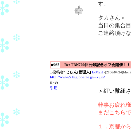
す。
タカさん＞
当日の集合目
ご連絡頂け
■965
Re: TBN700回公録記念オフ会開催！！
□投稿者/
じゅん(管理人)
E-Mail
-(2006/04/24(Mon)
http://www2s.biglobe.ne.jp/~kjun/
Res9
引用
＞紅い靴紐
幹事お疲れ
まだこちら
１．京都か