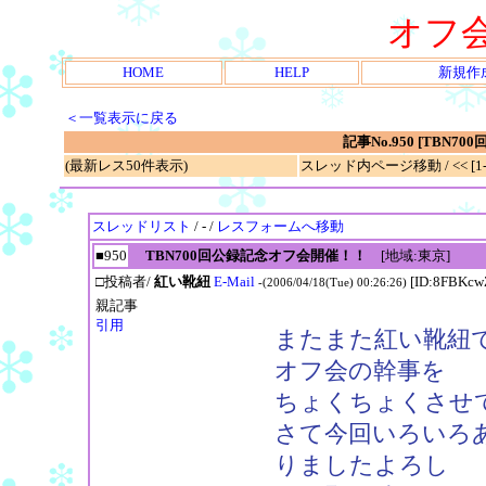
オフ
HOME
HELP
新規作
＜一覧表示に戻る
記事No.950 [TBN
(最新レス50件表示)
スレッド内ページ移動 / << [1-2
スレッドリスト
/ - /
レスフォームへ移動
■950
TBN700回公録記念オフ会開催！！
[地域:東京]
□投稿者/
紅い靴紐
E-Mail
[ID:8FBKcw
-(2006/04/18(Tue) 00:26:26)
親記事
引用
またまた紅い靴紐
オフ会の幹事を
ちょくちょくさせ
さて今回いろいろ
りましたよろし