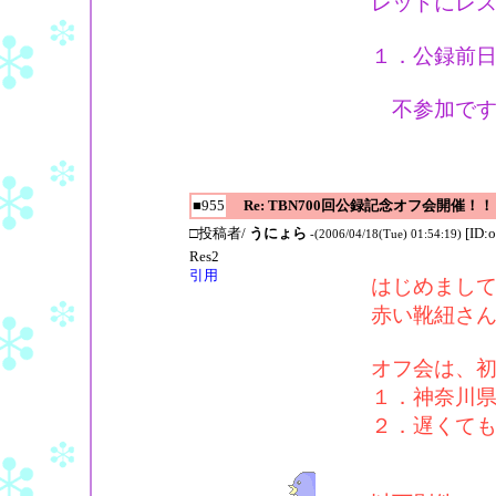
レッドにレ
１．公録前日(
不参加です
■955
Re: TBN700回公録記念オフ会開催！！
□投稿者/
うにょら
[ID:
-(2006/04/18(Tue) 01:54:19)
Res2
引用
はじめまし
赤い靴紐さ
オフ会は、
１．神奈川
２．遅くて