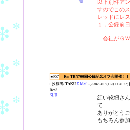
以下別件ア
すのでこの
レッドにレ
１．公録前日(
会社がＧＷ
■957
Re: TBN700回公録記念オフ会開催！！
□投稿者/
TAKU
E-Mail
-(2006/04/18(Tue) 14:41:22)
Res3
引用
紅い靴紐さ
て
ありがとう
もちろん参