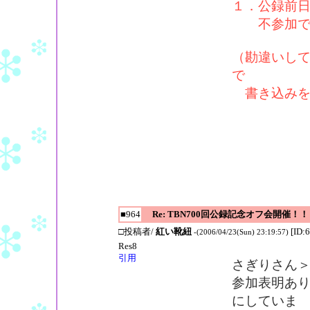
１．公録前日(
不参加で
（勘違いし
で
書き込みを
■964
Re: TBN700回公録記念オフ会開催！！
□投稿者/
紅い靴紐
[ID:
-(2006/04/23(Sun) 23:19:57)
Res8
引用
さぎりさん
参加表明あ
にしていま