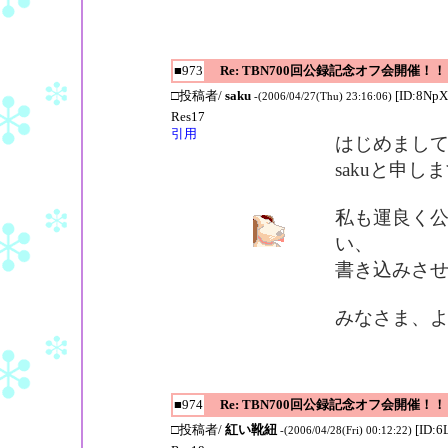
■973
Re: TBN700回公録記念オフ会開催！！
□投稿者/
saku
[ID:8NpX
-(2006/04/27(Thu) 23:16:06)
Res17
引用
はじめまし
sakuと申し
私も運良く
い、
書き込みさ
みなさま、
■974
Re: TBN700回公録記念オフ会開催！！
□投稿者/
紅い靴紐
[ID:6
-(2006/04/28(Fri) 00:12:22)