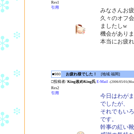
Res1
引用
みなさんお疲
久々のオフ
ましたしw
機会があり
本当にお疲
■980
お疲れ様でした！
[地域:福岡]
□投稿者/
King改めKing氏
E-Mail
-(2006/05/01(Mon
Res2
引用
今日はわが
でしたが、
それでもい
です。
幹事の紅い