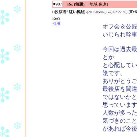
■987
Re: (無題)
[地域:東京]
□投稿者/
紅い靴紐
[ID:
-(2006/05/02(Tue) 02:22:30)
Res9
引用
オフ会＆公
いじられ幹
今回は過去
とか
と心配して
陰です、
ありがとう
最後店を間
ではないか
思っていま
人数が多っ
気づきのこ
があれば今