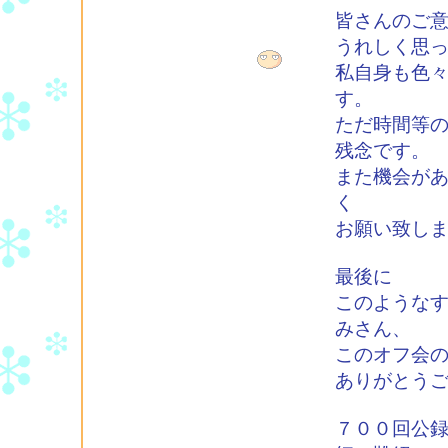
皆さんのご
うれしく思
私自身も色
す。
ただ時間等
残念です。
また機会が
く
お願い致し
最後に
このような
みさん、
このオフ会
ありがとう
７００回公