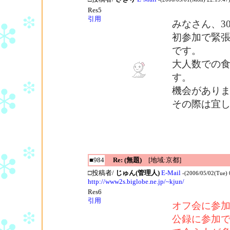
Res5
引用
みなさん、3
初参加で緊
です。
大人数での
す。
機会があり
その際は宜
■984
Re: (無題)
[地域:京都]
□投稿者/
じゅん(管理人)
E-Mail
-(2006/05/02(Tue) 
http://www2s.biglobe.ne.jp/~kjun/
Res6
引用
オフ会に参
公録に参加