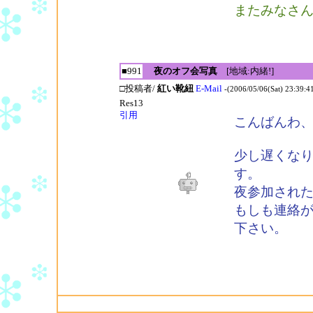
またみなさ
■991
夜のオフ会写真
[地域:内緒!]
□投稿者/
紅い靴紐
E-Mail
-(2006/05/06(Sat) 23:39:4
Res13
引用
こんばんわ
少し遅くな
す。
夜参加され
もしも連絡
下さい。