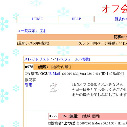
オフ
HOME
HELP
新規作
＜一覧表示に戻る
記事No.
(最新レス50件表示)
スレッド内ページ移動 / << [1-1
スレッドリスト
/ - /
レスフォームへ移動
■978
(無題)
[地域:内緒!]
□投稿者/
OGU
E-Mail
[ID:1x9BalQ4]
-(2006/04/30(Sun) 23:19:40)
親記事
TBNオフに参加されたみなさん
引用
今日一日をとても楽しく過ごさせ
またの機会を楽しみにしています
■979
Re: (無題)
[地域:福岡]
□投稿者/
よつば
[ID:s
-(2006/05/01(Mon) 00:54:30)