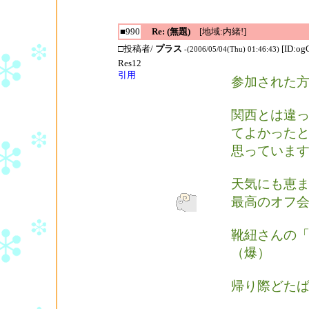
■990
Re: (無題)
[地域:内緒!]
□投稿者/
プラス
[ID:o
-(2006/05/04(Thu) 01:46:43)
Res12
引用
参加された
関西とは違
てよかった
思っていま
天気にも恵
最高のオフ
靴紐さんの「
（爆）
帰り際どた