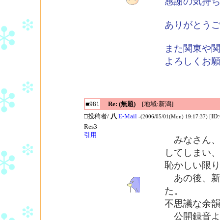
感謝の気持
ありがとう
また関東や
よろしくお
■981
Re: (無題)
[地域:新潟]
□投稿者/
八
E-Mail
[ID
-(2006/05/01(Mon) 19:17:37)
Res3
引用
みなさん、
してしまい
恥かしい限
あの後、新
た。
不思議な余
公開録音よ