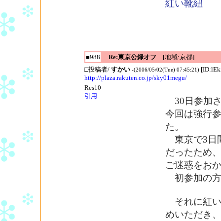
紅い靴紐
■988
Re:東京公録オフ
[地域:京都]
□投稿者/
すかい
[ID:lEk
-(2006/05/02(Tue) 07:45:21)
http://plaza.rakuten.co.jp/sky01megu/
Res10
引用
30日参加
今回は強行
た。
東京で3日
だったため
ご迷惑をおか
初参加の方
それに紅い
めいただき