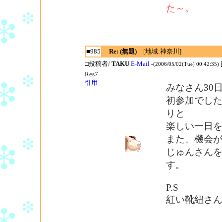
た～。
■985
Re: (無題)
[地域:神奈川]
□投稿者/
TAKU
E-Mail
-(2006/05/02(Tue) 00:42:35)
Res7
引用
みなさん30
初参加でし
りと
楽しい一日
また、機会
じゅんさん
す。
P.S
紅い靴紐さ