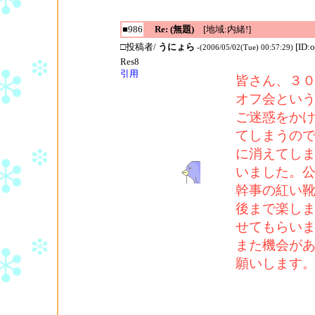
■986
Re: (無題)
[地域:内緒!]
□投稿者/
うにょら
[ID:
-(2006/05/02(Tue) 00:57:29)
Res8
引用
皆さん、３
オフ会とい
ご迷惑をか
てしまうの
に消えてし
いました。
幹事の紅い
後まで楽し
せてもらい
また機会が
願いします