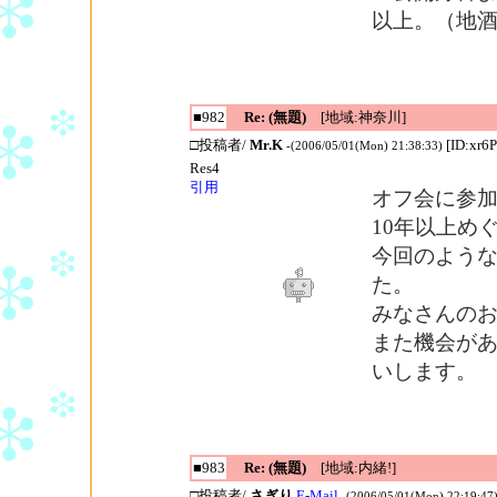
以上。（地
■982
Re: (無題)
[地域:神奈川]
□投稿者/
Mr.K
[ID:xr6
-(2006/05/01(Mon) 21:38:33)
Res4
引用
オフ会に参加
10年以上め
今回のよう
た。
みなさんの
また機会が
いします。
■983
Re: (無題)
[地域:内緒!]
□投稿者/
さぎり
E-Mail
-(2006/05/01(Mon) 22:19:47