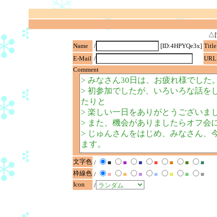
△[
Name
/
[ID:4HPYQe3x]
Title
E-Mail
/
URL
Comment
文字色
/
■
■
■
■
■
■
■
枠線色
/
■
■
■
■
■
■
■
Icon
/