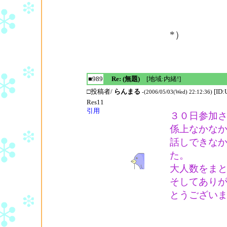
それでは
*）
■989
Re: (無題)
[地域:内緒!]
□投稿者/
らんまる
[ID
-(2006/05/03(Wed) 22:12:36)
Res11
引用
３０日参加
係上なかな
話しできな
た。
大人数をま
そしてあり
とうござい