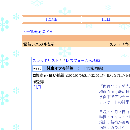
HOME
HELP
＜一覧表示に戻る
(最新レス50件表示)
スレッド内ページ
スレッドリスト
/ - /
レスフォームへ移動
■998
関東オフ会開催！！
[地域:内緒!]
□投稿者/
紅い靴紐
[ID:7GYHP7lv]
-(2006/08/06(Sun) 22:38:17)
親記事
「肉再び！」発売
引用
梅雨もあけ暑い日
水面下でアンケー
アンケートの結果
日程：９月２日（
時間：１３～１４
場所：新宿か渋谷
内容：カラオケ、