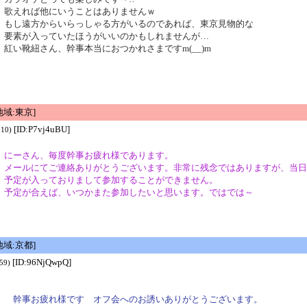
歌えれば他にいうことはありませんｗ
もし遠方からいらっしゃる方がいるのであれば、東京見物的な
要素が入っていたほうがいいのかもしれませんが…
紅い靴紐さん、幹事本当におつかれさまですm(__)m
域:東京]
[ID:P7vj4uBU]
:10)
にーさん、毎度幹事お疲れ様であります。
メールにてご連絡ありがとうございます。非常に残念ではありますが、当日
予定が入っておりまして参加することができません。
予定が合えば、いつかまた参加したいと思います。ではでは～
域:京都]
[ID:96NjQwpQ]
59)
幹事お疲れ様です オフ会へのお誘いありがとうございます。