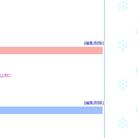
[
編集
|
削除
]
は別に
[
編集
|
削除
]