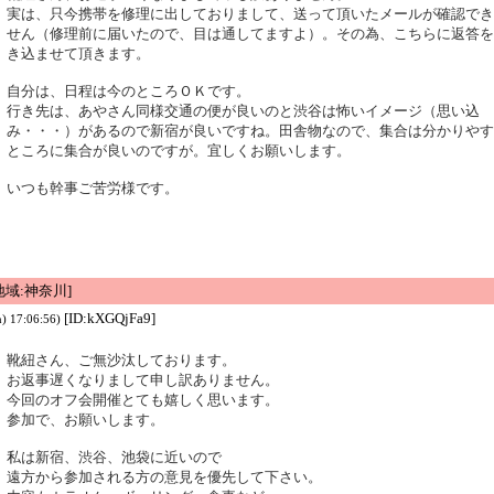
実は、只今携帯を修理に出しておりまして、送って頂いたメールが確認でき
せん（修理前に届いたので、目は通してますよ）。その為、こちらに返答を
き込ませて頂きます。
自分は、日程は今のところＯＫです。
行き先は、あやさん同様交通の便が良いのと渋谷は怖いイメージ（思い込
み・・・）があるので新宿が良いですね。田舎物なので、集合は分かりやす
ところに集合が良いのですが。宜しくお願いします。
いつも幹事ご苦労様です。
域:神奈川]
[ID:kXGQjFa9]
) 17:06:56)
靴紐さん、ご無沙汰しております。
お返事遅くなりまして申し訳ありません。
今回のオフ会開催とても嬉しく思います。
参加で、お願いします。
私は新宿、渋谷、池袋に近いので
遠方から参加される方の意見を優先して下さい。