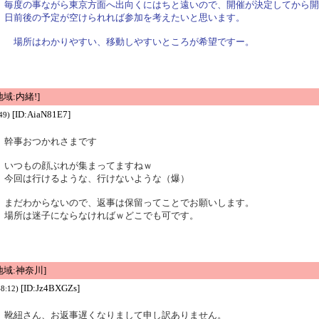
毎度の事ながら東京方面へ出向くにはちと遠いので、開催が決定してから開
日前後の予定が空けられれば参加を考えたいと思います。
場所はわかりやすい、移動しやすいところが希望ですー。
域:内緒!]
[ID:AiaN81E7]
49)
幹事おつかれさまです
いつもの顔ぶれが集まってますねｗ
今回は行けるような、行けないような（爆）
まだわからないので、返事は保留ってことでお願いします。
場所は迷子にならなければｗどこでも可です。
域:神奈川]
[ID:Jz4BXGZs]
48:12)
靴紐さん、お返事遅くなりまして申し訳ありません。