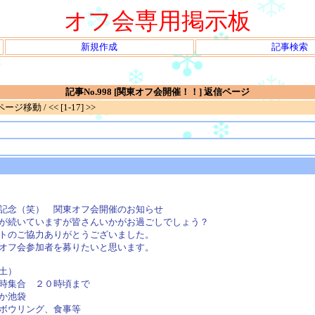
オフ会専用掲示板
新規作成
記事検索
記事No.998 [関東オフ会開催！！] 返信ページ
移動 / << [1-17] >>
記念（笑） 関東オフ会開催のお知らせ
が続いていますが皆さんいかがお過ごしでしょう？
トのご協力ありがとうございました。
オフ会参加者を募りたいと思います。
土）
時集合 ２０時頃まで
か池袋
ボウリング、食事等