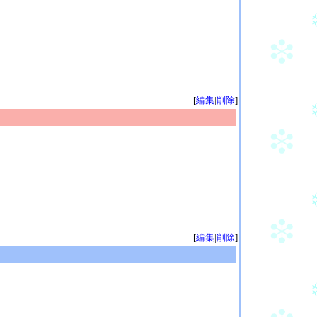
[
編集
|
削除
]
[
編集
|
削除
]