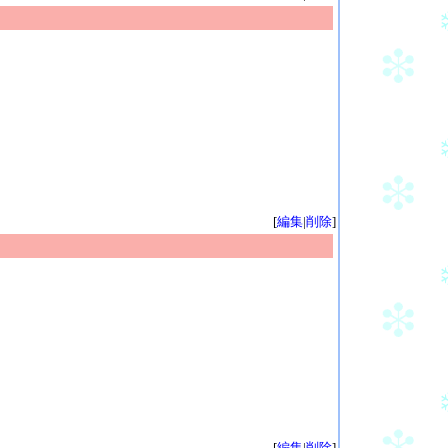
[
編集
|
削除
]
[
編集
|
削除
]