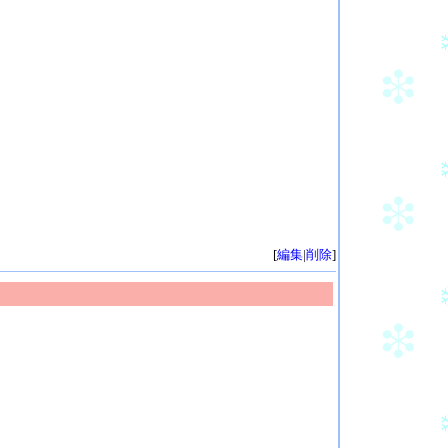
[
編集
|
削除
]