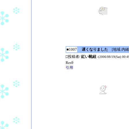
■1007
遅くなりました
[地域:内緒!
□投稿者/
紅い靴紐
-(2006/08/19(Sat) 00:4
Res9
引用