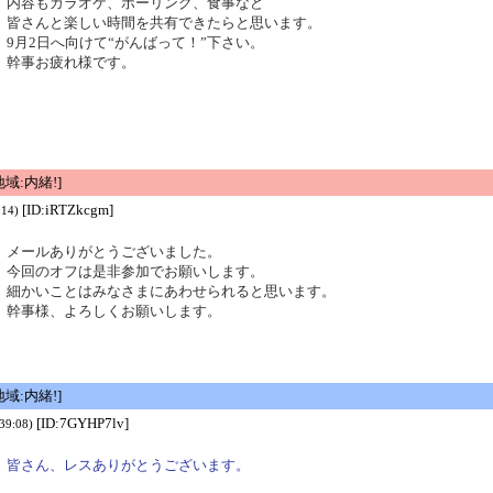
内容もカラオケ、ボーリング、食事など
皆さんと楽しい時間を共有できたらと思います。
9月2日へ向けて“がんばって！”下さい。
幹事お疲れ様です。
域:内緒!]
[ID:iRTZkcgm]
:14)
メールありがとうございました。
今回のオフは是非参加でお願いします。
細かいことはみなさまにあわせられると思います。
幹事様、よろしくお願いします。
域:内緒!]
[ID:7GYHP7lv]
39:08)
皆さん、レスありがとうございます。