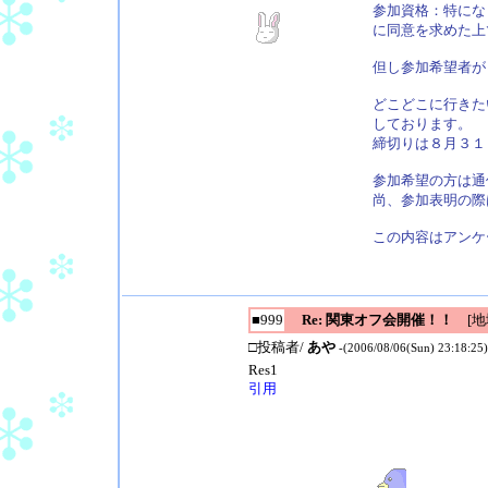
参加資格：特にな
に同意を求めた上
但し参加希望者が
どこどこに行きた
しております。
締切りは８月３１
参加希望の方は通
尚、参加表明の際
この内容はアンケ
■999
Re: 関東オフ会開催！！
[地
□投稿者/
あや
-(2006/08/06(Sun) 23:18:25)
Res1
引用