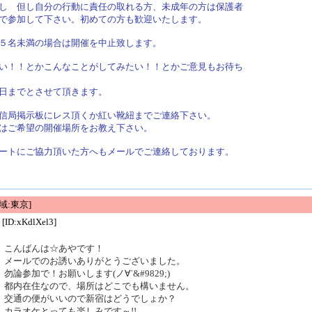
し 但し自分の行動に責任の取れる方、未成年の方は保護者
で参加して下さい。初めての方も歓迎いたします。
５名未満の場合は開催を中止致します。
い！！とかこんなことがしてみたい！！とかご意見もお待ち
日までとさせて頂きます。
信局掲示板にレス頂くか紅い靴紐までご連絡下さい。
はご希望の開催場所をお教え下さい。
ートにご協力頂いた方へもメールでご連絡しております。
域:東京]
[ID:xKdlXel3]
こんばんは☆あやです！
メールでのお誘いありがとうございました。
勿論参加で！お願いします(ノ∀`&#9829;)
都内在住なので、場所はどこでも構いません。
交通の便がいいので新宿はどうでしょか？
カラオケとっても楽しみです～!!