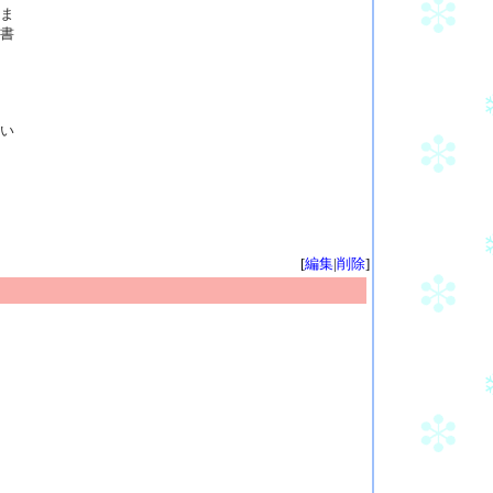
ま
書
い
[
編集
|
削除
]