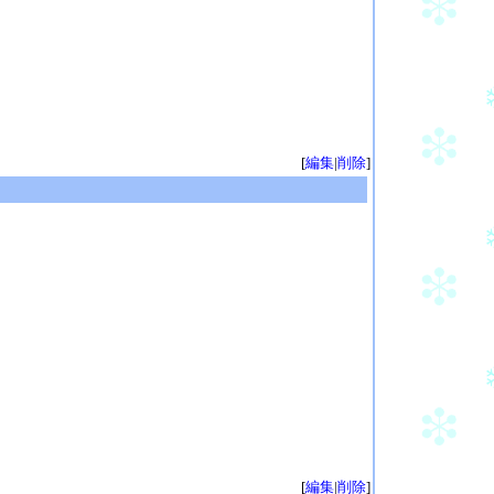
[
編集
|
削除
]
[
編集
|
削除
]