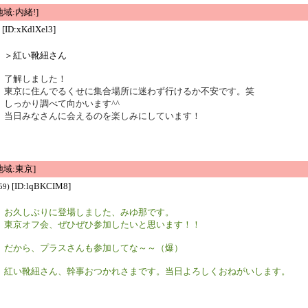
域:内緒!]
[ID:xKdlXel3]
＞紅い靴紐さん
了解しました！
東京に住んでるくせに集合場所に迷わず行けるか不安です。笑
しっかり調べて向かいます^^
当日みなさんに会えるのを楽しみにしています！
域:東京]
[ID:lqBKCIM8]
59)
お久しぶりに登場しました、みゆ那です。
東京オフ会、ぜひぜひ参加したいと思います！！
だから、プラスさんも参加してな～～（爆）
紅い靴紐さん、幹事おつかれさまです。当日よろしくおねがいします。