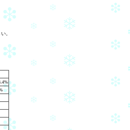
さい。
。
.4%
%