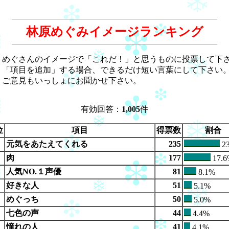
林原めぐみイメージランキング
めぐさんのイメージで「これだ！」と思うものに投票して下
「項目を追加」する場合、できるだけ短い言葉にして下さい
ご意見もいっしょにお聞かせ下さい。
有効回答：
1,005
件
位
項目
得票数
割合
元気をあたえてくれる
235
23
肉
177
17.6
人気NO.１声優
81
8.1%
好きな人
51
5.1%
めぐっち
50
5.0%
七色の声
44
4.4%
憧れの人
41
4.1%