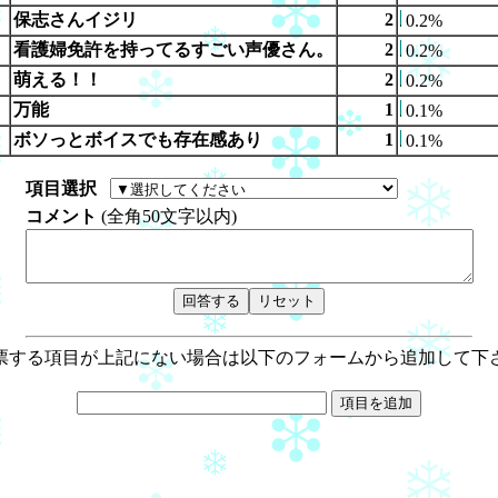
保志さんイジリ
2
0.2%
看護婦免許を持ってるすごい声優さん。
2
0.2%
萌える！！
2
0.2%
万能
1
0.1%
ボソっとボイスでも存在感あり
1
0.1%
項目選択
コメント
(全角50文字以内)
票する項目が上記にない場合は以下のフォームから追加して下