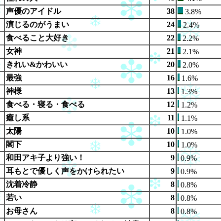
声優のアイドル
38
3.8%
演じるのがうまい
24
2.4%
食べること大好き
22
2.2%
女神
21
2.1%
きれい&かわいい
20
2.0%
最強
16
1.6%
神様
13
1.3%
食べる・寝る・食べる
12
1.2%
癒し系
11
1.1%
太陽
10
1.0%
閣下
10
1.0%
和田アキ子より強い！
9
0.9%
耳もとで優しく声をかけられたい
9
0.9%
沈着冷静
8
0.8%
若い
8
0.8%
お母さん
8
0.8%