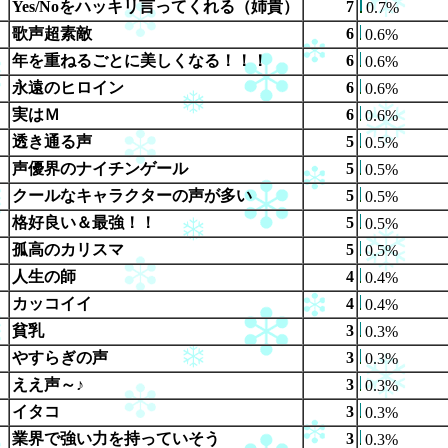
Yes/Noをハッキリ言ってくれる（姉貴）
7
0.7%
歌声超素敵
6
0.6%
年を重ねるごとに美しくなる！！！
6
0.6%
永遠のヒロイン
6
0.6%
実はＭ
6
0.6%
透き通る声
5
0.5%
声優界のナイチンゲール
5
0.5%
クールなキャラクターの声が多い
5
0.5%
格好良い＆最強！！
5
0.5%
孤高のカリスマ
5
0.5%
人生の師
4
0.4%
カッコイイ
4
0.4%
貧乳
3
0.3%
やすらぎの声
3
0.3%
ええ声～♪
3
0.3%
イタコ
3
0.3%
業界で強い力を持っていそう
3
0.3%