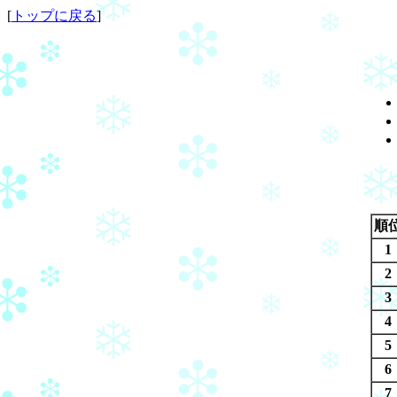
[
トップに戻る
]
順
1
2
3
4
5
6
7