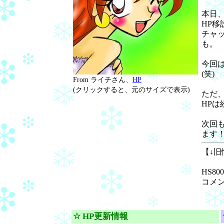
本日
HP
チャ
も。
今回
(笑)
From ライチさん、
HP
(クリックすると、元のサイズで表示)
ただ
HPは
次回
ます
【↓
HS8
コメ
☆ HP更新情報