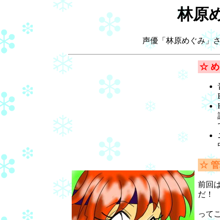
林原
声優「林原めぐみ」
☆ 
☆ 管
前回
だ！
って