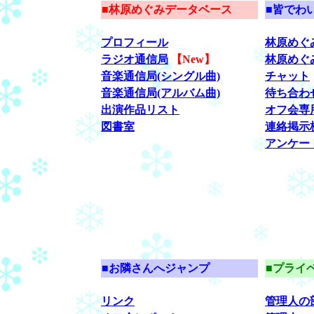
■林原めぐみデータベース
■皆でわ
プロフィール
林原めぐ
ラジオ通信局
【New】
林原めぐ
音楽通信局(シングル曲)
チャット
音楽通信局(アルバム曲)
待ち合わ
出演作品リスト
オフ会専
図書室
連絡掲示
アンケー
■お隣さんへジャンプ
■プライ
リンク
管理人の