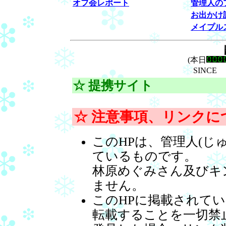
オフ会レポート
管理人の
お出かけ
メイプル
(本日
SINCE
☆ 提携サイト
☆ 注意事項、リンクに
このHPは、管理人(じ
ているものです。
林原めぐみさん及びキ
ません。
このHPに掲載されて
転載することを一切禁