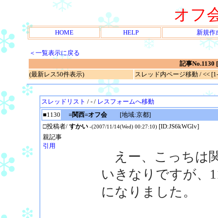
オフ
HOME
HELP
新規作
＜一覧表示に戻る
記事No.113
(最新レス50件表示)
スレッド内ページ移動 / << [1-0
スレッドリスト
/ - /
レスフォームへ移動
■1130
=関西=オフ会
[地域:京都]
□投稿者/
すかい
[ID:JS6kWGlv]
-(2007/11/14(Wed) 00:27:10)
親記事
引用
えー、こっちは関
いきなりですが、1
になりました。