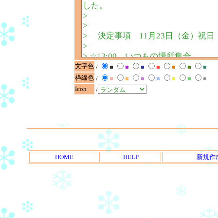
文字色
/
■
■
■
■
■
■
■
枠線色
/
■
■
■
■
■
■
■
Icon
/
HOME
HELP
新規作