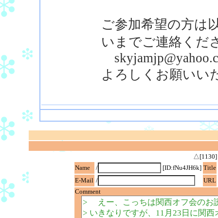
ご参加希望の方は
いまでご連絡くだ
skyjamjp@yahoo.c
よろしくお願いい
△[113
Name
/
[ID:fNu4JH6k]
Title
E-Mail
/
URL
Comment