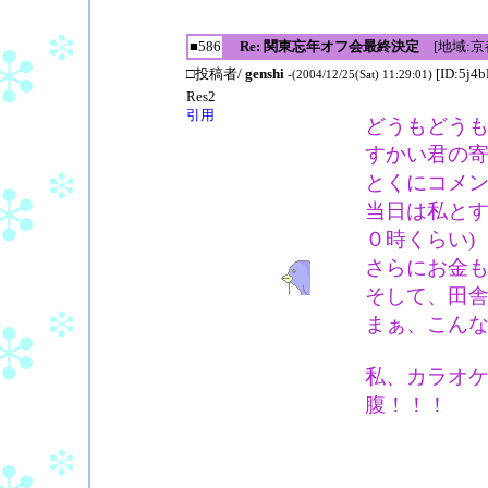
■586
Re: 関東忘年オフ会最終決定
[地域:京
□投稿者/
genshi
[ID:5j4b
-(2004/12/25(Sat) 11:29:01)
Res2
引用
どうもどう
すかい君の寄
とくにコメ
当日は私とす
０時くらい)
さらにお金も
そして、田
まぁ、こん
私、カラオ
腹！！！