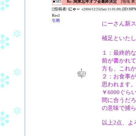
■585
Re: 関東忘年オフ会最終決定
[地域:東
□投稿者/
にゃ～
[ID:HP
-(2004/12/25(Sat) 11:01:09)
Res1
引用
にーさん新
補足といたし
１：最終的
前が書かれ
方も、これ
２：お食事が
思われます
￥6000ぐ
間に合うだ
の意味で捕
以上2点、よ