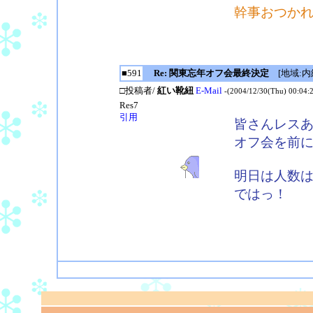
幹事おつか
■591
Re: 関東忘年オフ会最終決定
[地域:内緒
□投稿者/
紅い靴紐
E-Mail
-(2004/12/30(Thu) 00:04:
Res7
引用
皆さんレス
オフ会を前
明日は人数
ではっ！