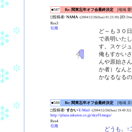
■587
Re: 関東忘年オフ会最終決定
[地域:愛
□投稿者/
NAMA
[ID:1t
-(2004/12/26(Sun) 01:23:39)
Res3
引用
ど～も３０日
で表明いた
す。スケジ
俺もすかい
んや原始さ
か者）なん
かなるなる
■588
Re: 関東忘年オフ会最終決定
[地域:京
□投稿者/
すかい
E-Mail
-(2004/12/26(Sun) 19:49:32)
http://plaza.rakuten.co.jp/sky01megu/
Res4
引用
どうも。↑