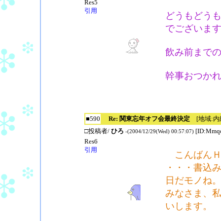
Res5
引用
どうもどう
でございま
飲み前まで
幹事おつか
■590
Re: 関東忘年オフ会最終決定
[地域:内緒
□投稿者/
ひろ
[ID:Mmq
-(2004/12/29(Wed) 00:57:07)
Res6
引用
こんばんＨ
・・・書込
日だモノね
みなさま、
いします。