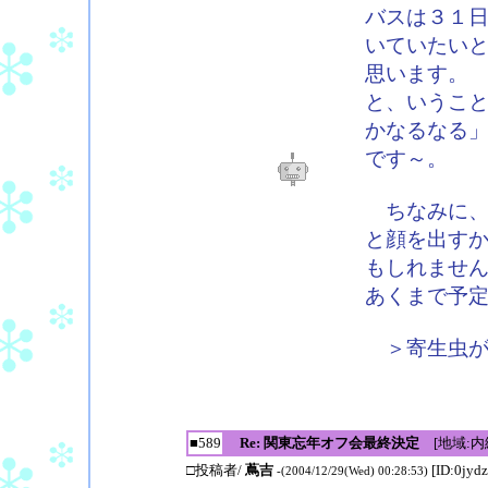
バスは３１
いていたい
思います。
と、いうこ
かなるなる
です～。
ちなみに、
と顔を出す
もしれませ
あくまで予
＞寄生虫が
■589
Re: 関東忘年オフ会最終決定
[地域:内緒
□投稿者/
蔦吉
[ID:0jyd
-(2004/12/29(Wed) 00:28:53)