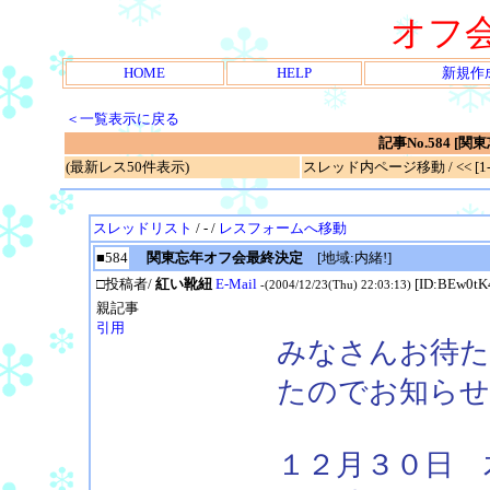
オフ
HOME
HELP
新規作
＜一覧表示に戻る
記事No.584 
(最新レス50件表示)
スレッド内ページ移動 / << [1-7
スレッドリスト
/ - /
レスフォームへ移動
■584
関東忘年オフ会最終決定
[地域:内緒!]
□投稿者/
紅い靴紐
E-Mail
[ID:BEw0tK
-(2004/12/23(Thu) 22:03:13)
親記事
引用
みなさんお待た
たのでお知らせ
１２月３０日 