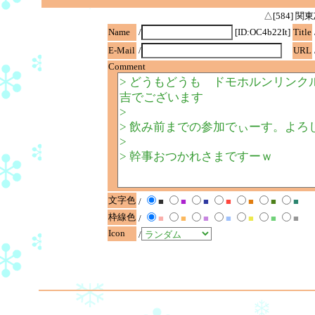
△[584]
Name
/
[ID:OC4b22It]
Title
E-Mail
/
URL
Comment
文字色
/
■
■
■
■
■
■
■
枠線色
/
■
■
■
■
■
■
■
Icon
/