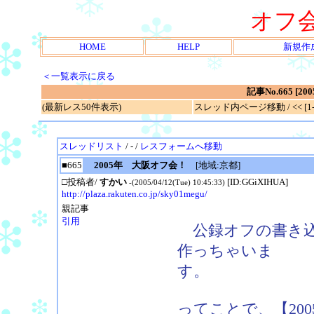
オフ
HOME
HELP
新規作
＜一覧表示に戻る
記事No.665 [
(最新レス50件表示)
スレッド内ページ移動 / << [1-7
スレッドリスト
/ - /
レスフォームへ移動
■665
2005年 大阪オフ会！
[地域:京都]
□投稿者/
すかい
[ID:GGiXIHUA]
-(2005/04/12(Tue) 10:45:33)
http://plaza.rakuten.co.jp/sky01megu/
親記事
引用
公録オフの書き込
作っちゃいま
す。
ってことで、【20