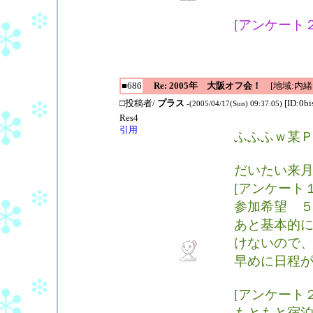
[アンケート
■686
Re: 2005年 大阪オフ会！
[地域:内緒!
□投稿者/
プラス
[ID:0b
-(2005/04/17(Sun) 09:37:05)
Res4
引用
ふふふｗ某
だいたい来
[アンケート
参加希望 
あと基本的
けないので
早めに日程
[アンケート２
もともと宿