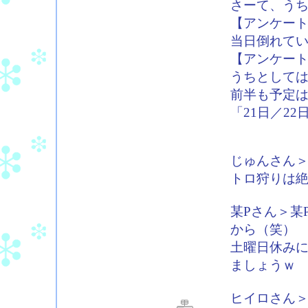
さーて、う
【アンケー
当日倒れて
【アンケー
うちとして
前半も予定
「21日／2
じゅんさん＞ぱ
トロ狩りは
某Pさん＞某
から（笑）
土曜日休み
ましょうｗ
ヒイロさん