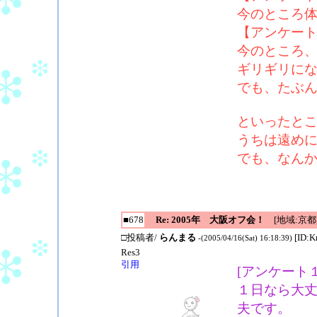
今のところ
【アンケー
今のところ
ギリギリに
でも、たぶ
といったと
うちは遠めに
でも、なん
■678
Re: 2005年 大阪オフ会！
[地域:京都
□投稿者/
らんまる
[ID:K
-(2005/04/16(Sat) 16:18:39)
Res3
引用
[アンケート
１日なら大
夫です。