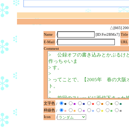
△[665] 
Name
/
[ID:Fer2BMz7]
Title
E-Mail
/
URL
Comment
文字色
/
■
■
■
■
■
■
■
枠線色
/
■
■
■
■
■
■
■
Icon
/