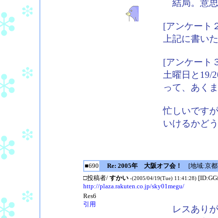
結局。意思
[アンケート２
上記に書い
[アンケート３
土曜日と19/
って、あく
忙しいです
いけるかど
■690
Re: 2005年 大阪オフ会！
[地域:京都
□投稿者/
すかい
[ID:GG
-(2005/04/19(Tue) 11:41:28)
http://plaza.rakuten.co.jp/sky01megu/
Res6
引用
レスありが