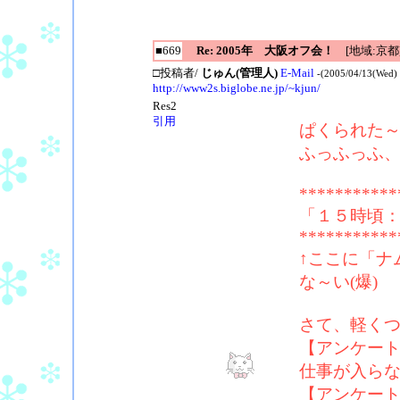
■669
Re: 2005年 大阪オフ会！
[地域:京都
□投稿者/
じゅん(管理人)
E-Mail
-(2005/04/13(Wed) 
http://www2s.biglobe.ne.jp/~kjun/
Res2
引用
ぱくられた～(
ふっふっふ、
***********
「１５時頃：
***********
↑ここに「ナ
な～い(爆)
さて、軽く
【アンケー
仕事が入ら
【アンケー