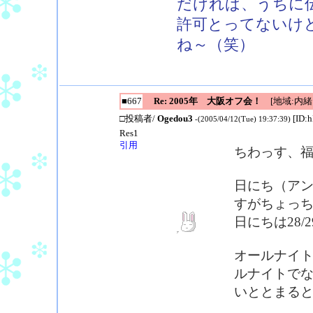
だければ、うちに
許可とってないけど
ね～（笑）
■667
Re: 2005年 大阪オフ会！
[地域:内緒!
□投稿者/
Ogedou3
[ID:
-(2005/04/12(Tue) 19:37:39)
Res1
引用
ちわっす、
日にち（ア
すがちょっ
日にちは28/
オールナイ
ルナイトで
いととまる