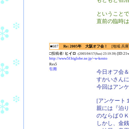
ということ
直前の臨時
■687
Re: 2005年 大阪オフ会！
[地域:兵庫
□投稿者/
ヒイロ
[ID:21
-(2005/04/17(Sun) 23:19:39)
http://www5f.biglobe.ne.jp/~w-kento
Res5
引用
今日オフ会
すかいさん
今回はアン
[アンケート１
親には『泊り
のならばＯ
しかし、金