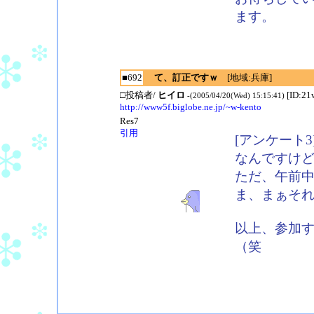
ます。
■692
て、訂正ですｗ
[地域:兵庫]
□投稿者/
ヒイロ
[ID:2
-(2005/04/20(Wed) 15:15:41)
http://www5f.biglobe.ne.jp/~w-kento
Res7
引用
[アンケート3
なんですけ
ただ、午前
ま、まぁそ
以上、参加
（笑