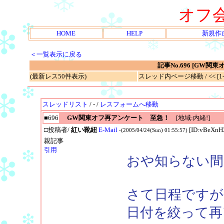
オフ
HOME
HELP
新規作
＜一覧表示に戻る
記事No.696 [GW
(最新レス50件表示)
スレッド内ページ移動 / << [1-1
スレッドリスト
/ - /
レスフォームへ移動
■696
GW関東オフ再アンケート 至急！
[地域:内緒!]
□投稿者/
紅い靴紐
E-Mail
[ID:vBeXnH3
-(2005/04/24(Sun) 01:55:57)
親記事
引用
おや知らない間
さて日程ですが
日付を絞って再