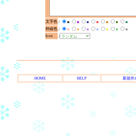
文字色
/
■
■
■
■
■
■
■
枠線色
/
■
■
■
■
■
■
■
Icon
/
HOME
HELP
新規作