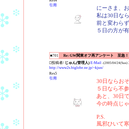
Res4
引用
にーさま、
私は30日な
前と変わら
５日の方が
■701
Re: GW関東オフ再アンケート 至急！
□投稿者/
じゅん(管理人)
E-Mail
-(2005/04/24(Sun) 
http://www2s.biglobe.ne.jp/~kjun/
Res5
引用
30日ならお
５日なら不
あと、30日
今の時点じゃ
P.S.
風邪ひいて