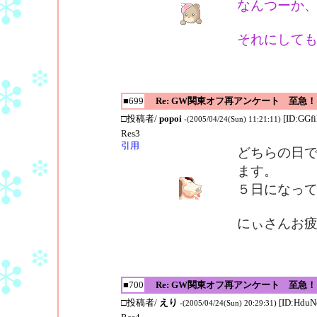
なんつーか、
それにしても、
■699
Re: GW関東オフ再アンケート 至急！
□投稿者/
popoi
[ID:GGf
-(2005/04/24(Sun) 11:21:11)
Res3
引用
どちらの日
ます。
５日になって
にぃさんお
■700
Re: GW関東オフ再アンケート 至急！
□投稿者/
えり
[ID:HduN
-(2005/04/24(Sun) 20:29:31)