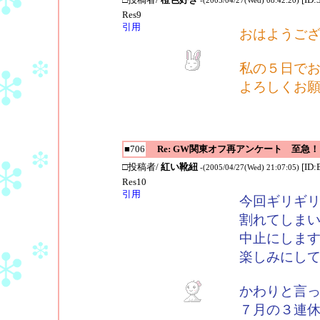
Res9
引用
おはようご
私の５日で
よろしくお
■706
Re: GW関東オフ再アンケート 至急！
□投稿者/
紅い靴紐
[ID
-(2005/04/27(Wed) 21:07:05)
Res10
引用
今回ギリギ
割れてしまい
中止にしま
楽しみにし
かわりと言
７月の３連