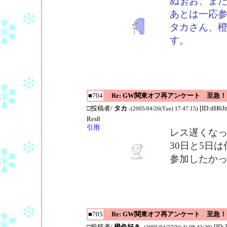
ぬぉお、ま
あとは一応
タカさん、
す。
■704
Re: GW関東オフ再アンケート 至急！
□投稿者/
タカ
[ID:dH6Jn
-(2005/04/26(Tue) 17:47:15)
Res8
引用
レス遅くな
30日と5日
参加したか
■705
Re: GW関東オフ再アンケート 至急！
□投稿者/
橙色好き
[ID
-(2005/04/27(Wed) 08:42:20)