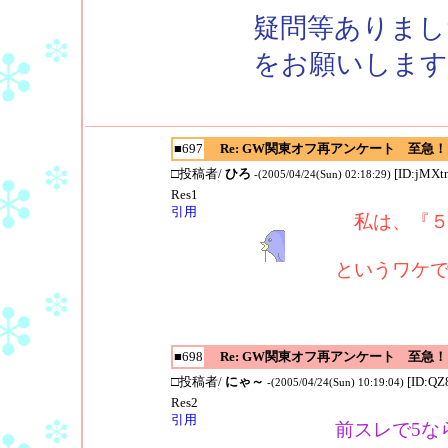
疑問等ありまし
をお願いします
■697
Re: GW関東オフ再アンケート 至急！
□投稿者/
ひろ
[ID:jMXt
-(2005/04/24(Sun) 02:18:29)
Res1
引用
私は、『５
というワケ
■698
Re: GW関東オフ再アンケート 至急！
□投稿者/
にゃ～
[ID:QZ
-(2005/04/24(Sun) 10:19:04)
Res2
引用
前スレで5な