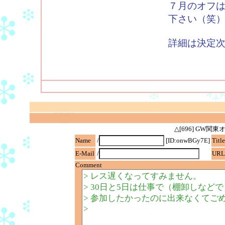
７月のオフ
下さい（笑
詳細は決定
△[696] GW
Name
/
[ID:onwBGy7E]
Title
E-Mail
/
URL
Comment