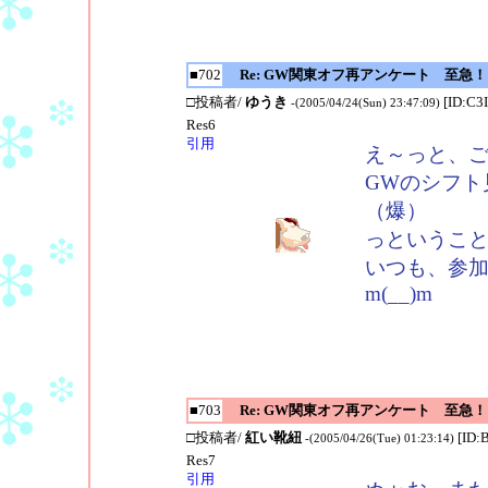
■702
Re: GW関東オフ再アンケート 至急！
□投稿者/
ゆうき
[ID:C3I
-(2005/04/24(Sun) 23:47:09)
Res6
引用
え～っと、ごめ
GWのシフト
（爆）
っということ
いつも、参
m(__)m
■703
Re: GW関東オフ再アンケート 至急！
□投稿者/
紅い靴紐
[ID
-(2005/04/26(Tue) 01:23:14)
Res7
引用