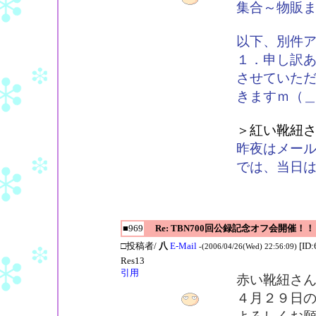
集合～物販
以下、別件
１．申し訳
させていた
きますｍ（
＞紅い靴紐
昨夜はメー
では、当日
■969
Re: TBN700回公録記念オフ会開催！！
□投稿者/
八
E-Mail
[ID:
-(2006/04/26(Wed) 22:56:09)
Res13
引用
赤い靴紐さ
４月２９日