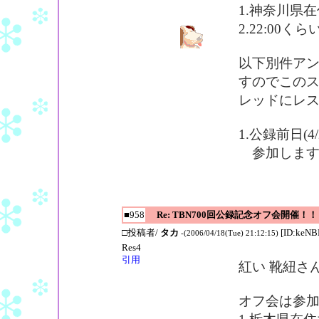
1.神奈川県
2.22:00
以下別件ア
すのでこの
レッドにレ
1.公録前日(
参加しま
■958
Re: TBN700回公録記念オフ会開催！！
□投稿者/
タカ
[ID:keN
-(2006/04/18(Tue) 21:12:15)
Res4
引用
紅い 靴紐さ
オフ会は参