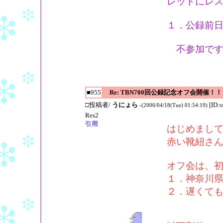
レッドにレ
１．公録前日(
不参加です
■955
Re: TBN700回公録記念オフ会開催！！
□投稿者/
うにょら
[ID:
-(2006/04/18(Tue) 01:54:19)
Res2
引用
はじめまし
赤い靴紐さ
オフ会は、
１．神奈川
２．遅くて