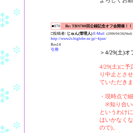
よろしくお
■970
Re: TBN700回公録記念オフ会開催！！
□投稿者/
じゅん(管理人)
E-Mail
-(2006/04/26(Wed) 
http://www2s.biglobe.ne.jp/~kjun/
Res14
引用
＞4/29(土
4/29(土
り中止とさ
ていただき
・現時点で
※知り合い
というわけ
はいかなくな
ので)。