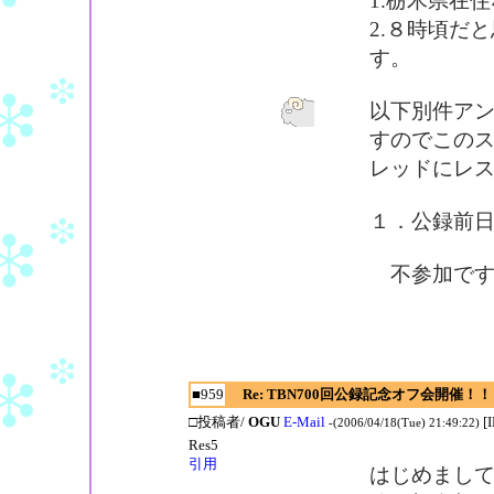
1.栃木県在
2.８時頃だ
す。
以下別件ア
すのでこの
レッドにレ
１．公録前日(
不参加です
■959
Re: TBN700回公録記念オフ会開催！！
□投稿者/
OGU
E-Mail
[
-(2006/04/18(Tue) 21:49:22)
Res5
引用
はじめまし