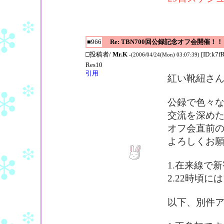
■966
Re: TBN700回公録記念オフ会開催！！
□投稿者/
Mr.K
[ID:k7f
-(2006/04/24(Mon) 03:07:39)
Res10
引用
紅い靴紐さ
公録で色々
交流を深め
オフ会直前
よろしくお
1.在来線で
2.22時頃
以下、別件