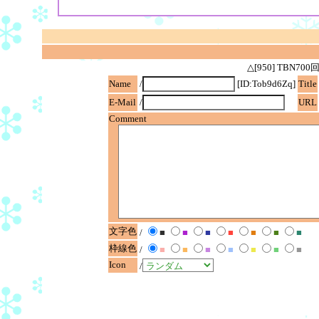
△[950] TBN
Name
/
[ID:Tob9d6Zq]
Title
E-Mail
/
URL
Comment
文字色
/
■
■
■
■
■
■
■
枠線色
/
■
■
■
■
■
■
■
Icon
/