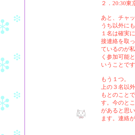
２．20:3
あと、チャ
うち以外に
１名は確実
接連絡を取
ているのが
く参加可能
いうことで
もう１つ。
上の３名以外
もとのこと
す。今のと
があると思
ます。連絡