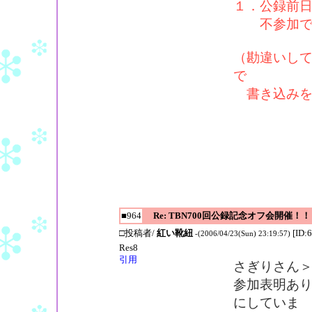
１．公録前日(
不参加で
（勘違いし
で
書き込みを
■964
Re: TBN700回公録記念オフ会開催！！
□投稿者/
紅い靴紐
[ID:
-(2006/04/23(Sun) 23:19:57)
Res8
引用
さぎりさん
参加表明あ
にしていま