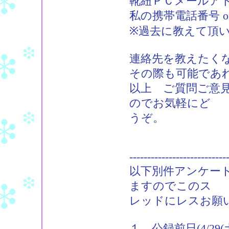
靴紐ＰＣメールアドレス：m
私の携帯電話番号 
※過去に教えて頂
連絡先を教えたく
その際も可能であ
以上 ご質問ご意見
のでお気軽にど
うぞ。
---------------------------
以下別件アンケー
ますのでこのス
レッドにレスお願
１．公録前日(4/2