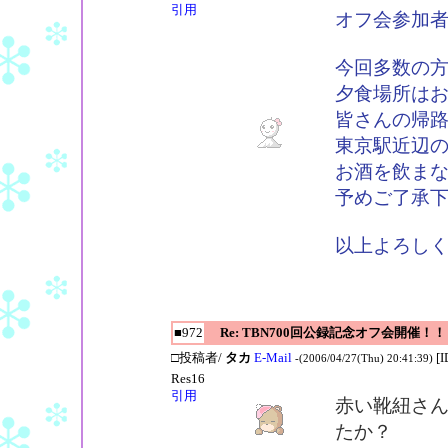
引用
オフ会参加
今回多数の
夕食場所は
皆さんの帰
東京駅近辺
お酒を飲ま
予めご了承
以上よろし
■972
Re: TBN700回公録記念オフ会開催！！
□投稿者/
タカ
E-Mail
[
-(2006/04/27(Thu) 20:41:39)
Res16
引用
赤い靴紐さ
たか？