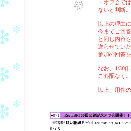
・オフ会で
ないと判断
以上の理由
今までご回答
と同じ内容
送らせてい
参加の回答
なお、4/3
ご心配なく
以上、用件
■971
Re: TBN700回公録記念オフ会開催！！
□投稿者/
紅い靴紐
E-Mail
-(2006/04/27(Thu) 00:25:
Res15