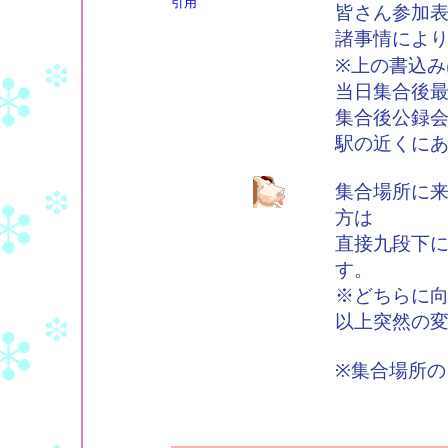
引用
皆さん参加
諸事情によ
※上の書込み
当日集合後
集合後公録
駅の近くに
集合場所に
方は
直接九段下
す。
※どちらに
以上突然の
※集合場所の