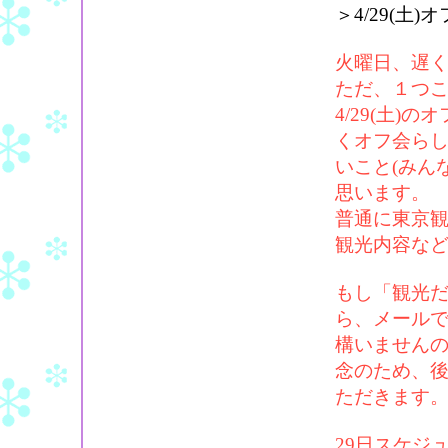
＞4/29(土
火曜日、遅
ただ、１つ
4/29(土
くオフ会ら
いこと(みん
思います。
普通に東京
観光内容な
もし「観光
ら、メール
構いません
念のため、
ただきます
29日スケジ