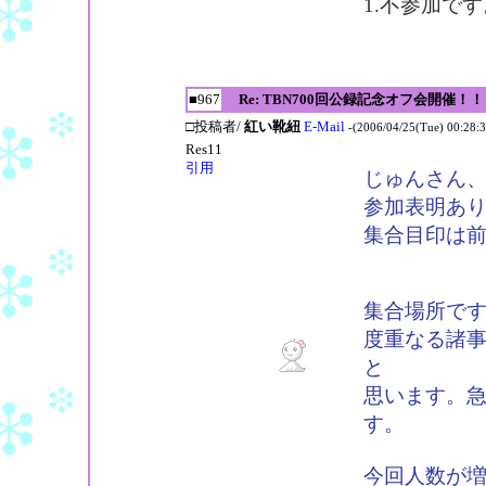
1.不参加です
■967
Re: TBN700回公録記念オフ会開催！！
□投稿者/
紅い靴紐
E-Mail
-(2006/04/25(Tue) 00:28:3
Res11
引用
じゅんさん、
参加表明あ
集合目印は
集合場所です
度重なる諸
と
思います。
す。
今回人数が