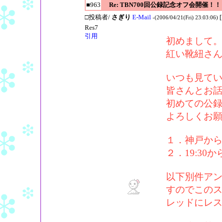
■963
Re: TBN700回公録記念オフ会開催！！
□投稿者/
さぎり
E-Mail
-(2006/04/21(Fri) 23:03:06)
Res7
引用
初めまして
紅い靴紐さ
いつも見て
皆さんとお
初めての公
よろしくお
１．神戸か
２．19:30
以下別件ア
すのでこの
レッドにレ