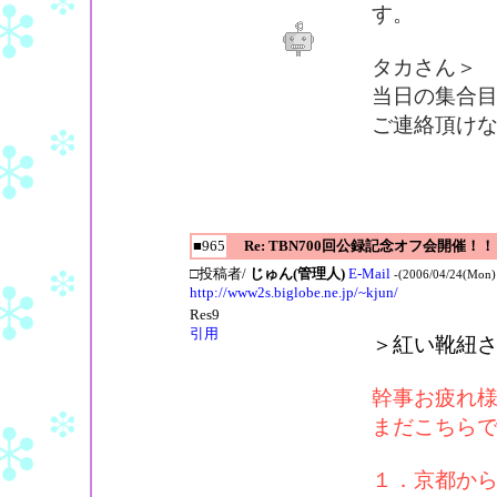
す。
タカさん＞
当日の集合目
ご連絡頂け
■965
Re: TBN700回公録記念オフ会開催！！
□投稿者/
じゅん(管理人)
E-Mail
-(2006/04/24(Mon)
http://www2s.biglobe.ne.jp/~kjun/
Res9
引用
＞紅い靴紐
幹事お疲れ
まだこちら
１．京都か