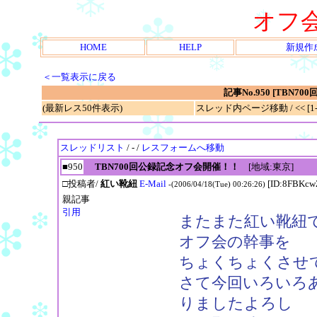
オフ
HOME
HELP
新規作
＜一覧表示に戻る
記事No.950 [TBN
(最新レス50件表示)
スレッド内ページ移動 / << [1-2
スレッドリスト
/ - /
レスフォームへ移動
■950
TBN700回公録記念オフ会開催！！
[地域:東京]
□投稿者/
紅い靴紐
E-Mail
[ID:8FBKcw
-(2006/04/18(Tue) 00:26:26)
親記事
引用
またまた紅い靴紐
オフ会の幹事を
ちょくちょくさせ
さて今回いろいろ
りましたよろし