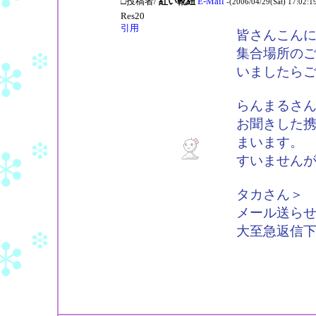
□投稿者/
紅い靴紐
E-Mail
-(2006/04/29(Sat) 17:02:1
Res20
引用
皆さんこん
集合場所の
いましたら
らんまるさ
お聞きした
まいます。
すいません
タカさん＞
メール送ら
大至急返信