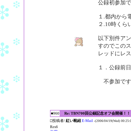
公録初参加
１.都内から
２.10時く
以下別件ア
すのでこの
レッドにレ
１．公録前日(
不参加です
■960
Re: TBN700回公録記念オフ会開催！！
□投稿者/
紅い靴紐
E-Mail
-(2006/04/19(Wed) 00:25:
Res6