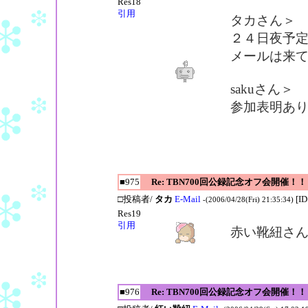
Res18
引用
タカさん＞
２４日夜予
メールは来
sakuさん＞
参加表明あ
■975
Re: TBN700回公録記念オフ会開催！！
□投稿者/
タカ
E-Mail
[I
-(2006/04/28(Fri) 21:35:34)
Res19
引用
赤い靴紐さ
■976
Re: TBN700回公録記念オフ会開催！！