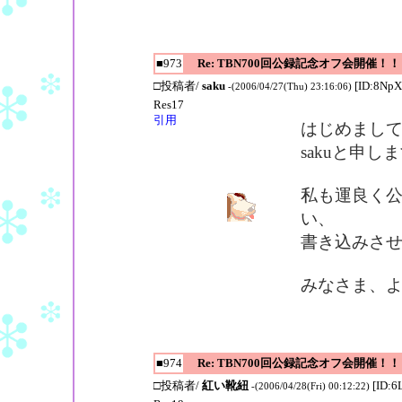
■973
Re: TBN700回公録記念オフ会開催！！
□投稿者/
saku
[ID:8NpX
-(2006/04/27(Thu) 23:16:06)
Res17
引用
はじめまし
sakuと申し
私も運良く
い、
書き込みさ
みなさま、
■974
Re: TBN700回公録記念オフ会開催！！
□投稿者/
紅い靴紐
[ID:6
-(2006/04/28(Fri) 00:12:22)