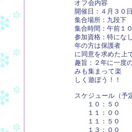
オフ会内容
開催日：４月３０
集合場所：九段下
集合時間：午前１
参加資格：特にな
年の方は保護者
に同意を求めた上
趣旨：２年に一度
みも集まって楽
しく遊ぼう！！
スケジュール（予
１０：５０ 
１１：００ フ
１１：５０ 物
１３：００ 公