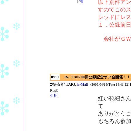
以下別件ア
すのでこの
レッドにレ
１．公録前日(
会社がＧＷ
■957
Re: TBN700回公録記念オフ会開催！！
□投稿者/
TAKU
E-Mail
-(2006/04/18(Tue) 14:41:22)
Res3
引用
紅い靴紐さ
て
ありがとう
もちろん参