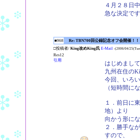
４月２８日
急な決定で
■968
Re: TBN700回公録記念オフ会開催！！
□投稿者/
King改めKing氏
E-Mail
-(2006/04/25(Tue
Res12
引用
はじめまし
九州在住のKi
今回、いろ
（短時間に
１．前日に
地）より
向かう形に
２．勝手な
すので、