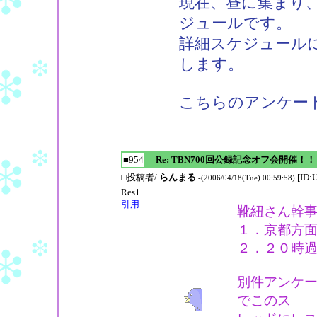
現在、昼に集まり
ジュールです。
詳細スケジュールに
します。
こちらのアンケー
■954
Re: TBN700回公録記念オフ会開催！！
□投稿者/
らんまる
[ID:
-(2006/04/18(Tue) 00:59:58)
Res1
引用
靴紐さん幹
１．京都方
２．２０時
別件アンケ
でこのス