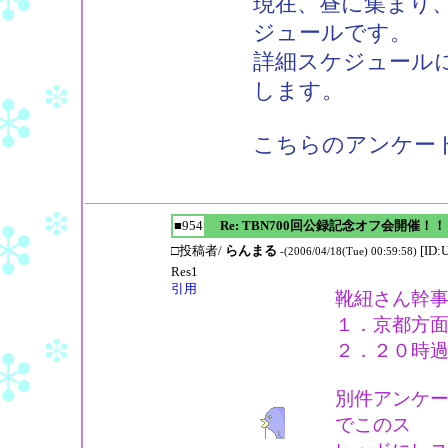
現在、昼に集まり
ジュールです。
詳細スケジュールに
します。
こちらのアンケー
■954
Re: TBN700回公録記念オフ会開催！！
□投稿者/
らんまる
[ID:
-(2006/04/18(Tue) 00:59:58)
Res1
引用
靴紐さん幹
１．京都方
２．２０時
別件アンケ
でこのス