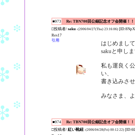
■973
Re: TBN700回公録記念オフ会開催！！
□投稿者/
saku
[ID:8NpX
-(2006/04/27(Thu) 23:16:06)
Res17
引用
はじめまし
sakuと申し
私も運良く
い、
書き込みさ
みなさま、
■974
Re: TBN700回公録記念オフ会開催！！
□投稿者/
紅い靴紐
[ID:6
-(2006/04/28(Fri) 00:12:22)