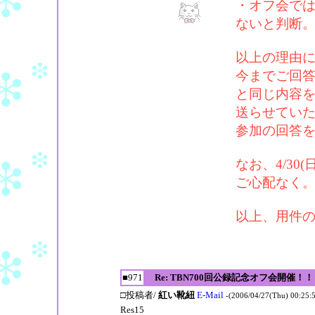
・オフ会で
ないと判断
以上の理由
今までご回答
と同じ内容
送らせてい
参加の回答
なお、4/3
ご心配なく
以上、用件
■971
Re: TBN700回公録記念オフ会開催！！
□投稿者/
紅い靴紐
E-Mail
-(2006/04/27(Thu) 00:25:
Res15