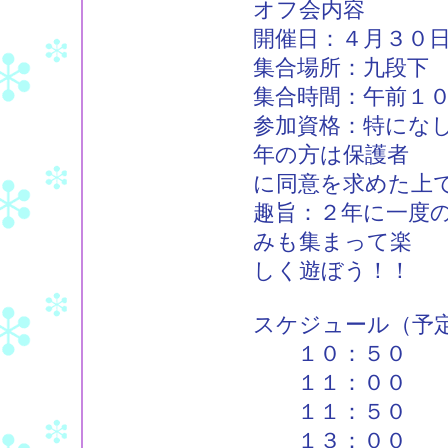
オフ会内容
開催日：４月３０
集合場所：九段下
集合時間：午前１
参加資格：特にな
年の方は保護者
に同意を求めた上
趣旨：２年に一度
みも集まって楽
しく遊ぼう！！
スケジュール（予
１０：５０ 
１１：００ フ
１１：５０ 物
１３：００ 公