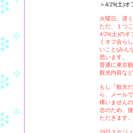
＞4/29(土
火曜日、遅
ただ、１つ
4/29(土
くオフ会ら
いこと(みん
思います。
普通に東京
観光内容な
もし「観光
ら、メール
構いません
念のため、
ただきます
29日スケジ