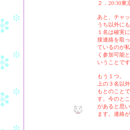
２．20:3
あと、チャ
うち以外に
１名は確実
接連絡を取
ているのが
く参加可能
いうことで
もう１つ。
上の３名以外
もとのこと
す。今のと
があると思
ます。連絡