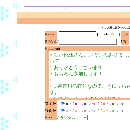
△[950] TBN
Name
/
[ID:y4q34gI7]
Title
E-Mail
/
URL
Comment
文字色
/
■
■
■
■
■
■
■
枠線色
/
■
■
■
■
■
■
■
Icon
/