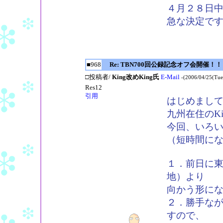
４月２８日
急な決定で
■968
Re: TBN700回公録記念オフ会開催！！
□投稿者/
King改めKing氏
E-Mail
-(2006/04/25(Tue
Res12
引用
はじめまし
九州在住のKi
今回、いろ
（短時間に
１．前日に
地）より
向かう形に
２．勝手な
すので、