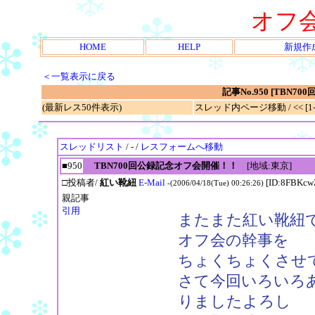
オフ
HOME
HELP
新規作
＜一覧表示に戻る
記事No.950 [TBN
(最新レス50件表示)
スレッド内ページ移動 / << [1-2
スレッドリスト
/ - /
レスフォームへ移動
■950
TBN700回公録記念オフ会開催！！
[地域:東京]
□投稿者/
紅い靴紐
E-Mail
[ID:8FBKcw
-(2006/04/18(Tue) 00:26:26)
親記事
引用
またまた紅い靴紐
オフ会の幹事を
ちょくちょくさせ
さて今回いろいろ
りましたよろし