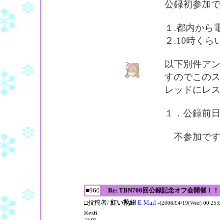
公録初参加
１.都内から
２.10時く
以下別件ア
すのでこの
レッドにレ
１．公録前日(
不参加です
■960
Re: TBN700回公録記念オフ会開催！！
□投稿者/
紅い靴紐
E-Mail
-(2006/04/19(Wed) 00:25:
Res6