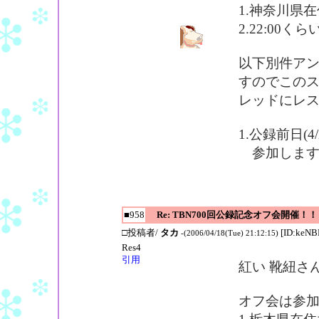
1.神奈川県
2.22:00
以下別件ア
すのでこの
レッドにレ
1.公録前日(
参加しま
■958
Re: TBN700回公録記念オフ会開催！！
□投稿者/
タカ
[ID:keN
-(2006/04/18(Tue) 21:12:15)
Res4
引用
紅い 靴紐さ
オフ会は参