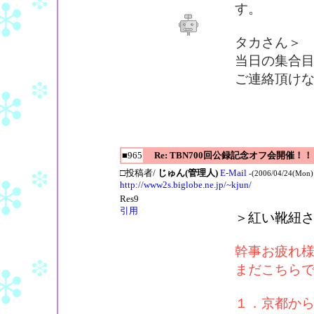
す。
タカさん＞
当日の集合目
ご連絡頂け
■965
Re: TBN700回公録記念オフ会開催！！
□投稿者/
じゅん(管理人)
E-Mail
-(2006/04/24(Mon)
http://www2s.biglobe.ne.jp/~kjun/
Res9
引用
＞紅い靴紐
幹事お疲れ
まだこちら
１．京都か