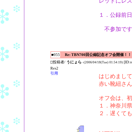
レッドにレ
１．公録前日(
不参加です
■955
Re: TBN700回公録記念オフ会開催！！
□投稿者/
うにょら
[ID:
-(2006/04/18(Tue) 01:54:19)
Res2
引用
はじめまし
赤い靴紐さ
オフ会は、
１．神奈川
２．遅くて