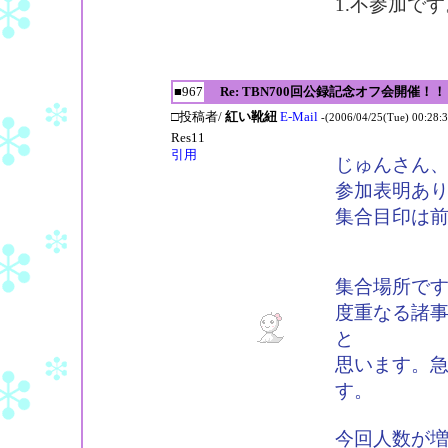
1.不参加です
■967
Re: TBN700回公録記念オフ会開催！！
□投稿者/
紅い靴紐
E-Mail
-(2006/04/25(Tue) 00:28:3
Res11
引用
じゅんさん、
参加表明あ
集合目印は
集合場所です
度重なる諸
と
思います。
す。
今回人数が