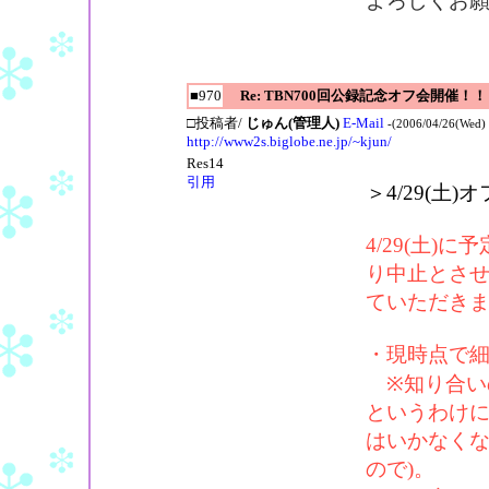
よろしくお
■970
Re: TBN700回公録記念オフ会開催！！
□投稿者/
じゅん(管理人)
E-Mail
-(2006/04/26(Wed) 
http://www2s.biglobe.ne.jp/~kjun/
Res14
引用
＞4/29(土
4/29(土
り中止とさ
ていただき
・現時点で
※知り合い
というわけ
はいかなくな
ので)。