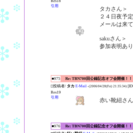
Res18
引用
タカさん＞
２４日夜予
メールは来
sakuさん＞
参加表明あ
■975
Re: TBN700回公録記念オフ会開催！！
□投稿者/
タカ
E-Mail
[I
-(2006/04/28(Fri) 21:35:34)
Res19
引用
赤い靴紐さ
■976
Re: TBN700回公録記念オフ会開催！！