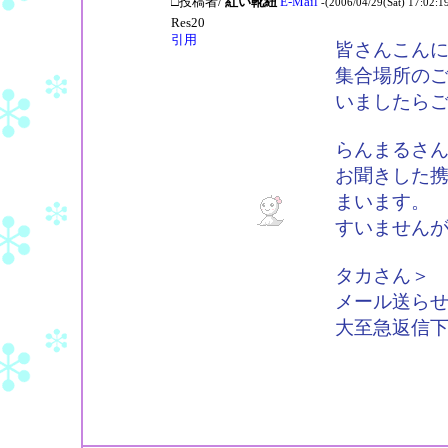
□投稿者/
紅い靴紐
E-Mail
-(2006/04/29(Sat) 17:02:1
Res20
引用
皆さんこん
集合場所の
いましたら
らんまるさ
お聞きした
まいます。
すいません
タカさん＞
メール送ら
大至急返信