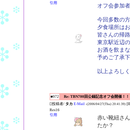
引用
オフ会参加
今回多数の
夕食場所は
皆さんの帰
東京駅近辺
お酒を飲ま
予めご了承
以上よろし
■972
Re: TBN700回公録記念オフ会開催！！
□投稿者/
タカ
E-Mail
[
-(2006/04/27(Thu) 20:41:39)
Res16
引用
赤い靴紐さ
たか？