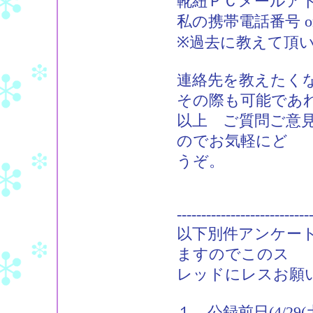
靴紐ＰＣメールアドレス：m
私の携帯電話番号 
※過去に教えて頂
連絡先を教えたく
その際も可能であ
以上 ご質問ご意見
のでお気軽にど
うぞ。
---------------------------
以下別件アンケー
ますのでこのス
レッドにレスお願
１．公録前日(4/2