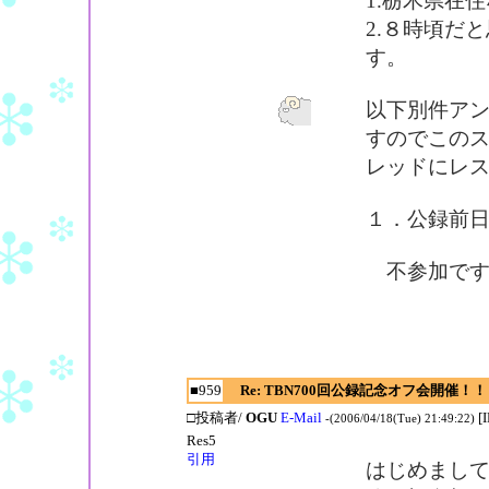
1.栃木県在
2.８時頃だ
す。
以下別件ア
すのでこの
レッドにレ
１．公録前日(
不参加です
■959
Re: TBN700回公録記念オフ会開催！！
□投稿者/
OGU
E-Mail
[
-(2006/04/18(Tue) 21:49:22)
Res5
引用
はじめまし