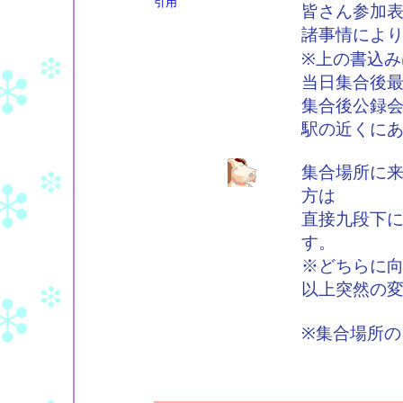
引用
皆さん参加
諸事情によ
※上の書込み
当日集合後
集合後公録
駅の近くに
集合場所に
方は
直接九段下
す。
※どちらに
以上突然の
※集合場所の