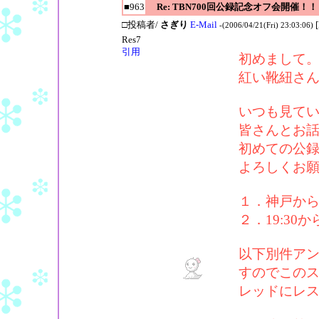
■963
Re: TBN700回公録記念オフ会開催！！
□投稿者/
さぎり
E-Mail
-(2006/04/21(Fri) 23:03:06)
Res7
引用
初めまして
紅い靴紐さ
いつも見て
皆さんとお
初めての公
よろしくお
１．神戸か
２．19:30
以下別件ア
すのでこの
レッドにレ