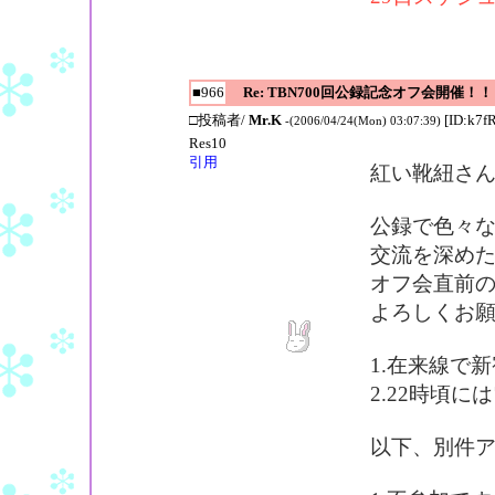
■966
Re: TBN700回公録記念オフ会開催！！
□投稿者/
Mr.K
[ID:k7f
-(2006/04/24(Mon) 03:07:39)
Res10
引用
紅い靴紐さ
公録で色々
交流を深め
オフ会直前
よろしくお
1.在来線で
2.22時頃
以下、別件