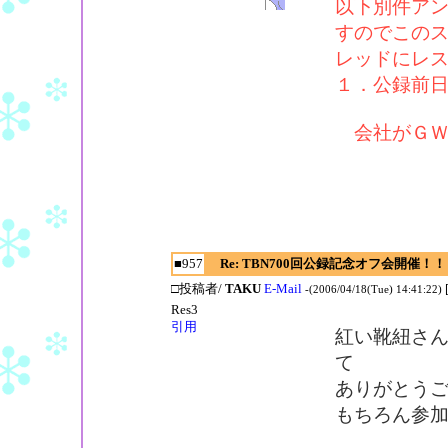
以下別件ア
すのでこの
レッドにレ
１．公録前日(
会社がＧＷ
■957
Re: TBN700回公録記念オフ会開催！！
□投稿者/
TAKU
E-Mail
-(2006/04/18(Tue) 14:41:22)
Res3
引用
紅い靴紐さ
て
ありがとう
もちろん参