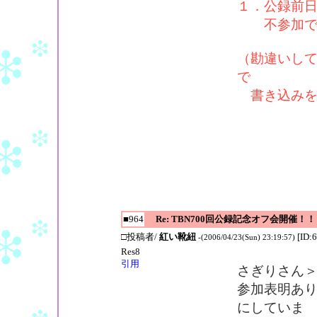
１．公録前日(
不参加で
（勘違いし
で
書き込みを
■964
Re: TBN700回公録記念オフ会開催！！
□投稿者/
紅い靴紐
[ID:
-(2006/04/23(Sun) 23:19:57)
Res8
引用
さぎりさん
参加表明あ
にしていま