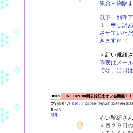
集合～物販
以下、別件
１．申し訳
させていた
きますｍ（
＞紅い靴紐
昨夜はメー
では、当日
■969
Re: TBN700回公録記念オフ会開催！！
□投稿者/
八
E-Mail
[ID:
-(2006/04/26(Wed) 22:56:09)
Res13
引用
赤い靴紐さ
４月２９日