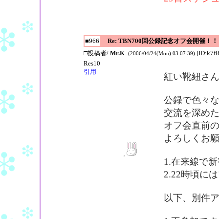
■966
Re: TBN700回公録記念オフ会開催！！
□投稿者/
Mr.K
[ID:k7f
-(2006/04/24(Mon) 03:07:39)
Res10
引用
紅い靴紐さ
公録で色々
交流を深め
オフ会直前
よろしくお
1.在来線で
2.22時頃
以下、別件