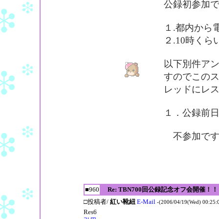
公録初参加
１.都内から
２.10時く
以下別件ア
すのでこの
レッドにレ
１．公録前日(
不参加です
■960
Re: TBN700回公録記念オフ会開催！！
□投稿者/
紅い靴紐
E-Mail
-(2006/04/19(Wed) 00:25:
Res6