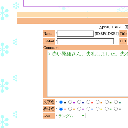
△[950] TBN
Name
/
[ID:8Fi1DKE4]
Title
E-Mail
/
URL
Comment
文字色
/
■
■
■
■
■
■
■
枠線色
/
■
■
■
■
■
■
■
Icon
/