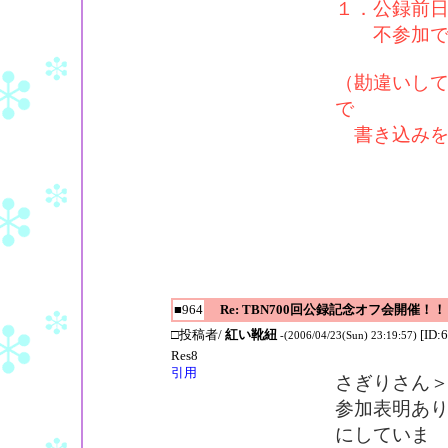
１．公録前日(
不参加で
（勘違いし
で
書き込みを
■964
Re: TBN700回公録記念オフ会開催！！
□投稿者/
紅い靴紐
[ID:
-(2006/04/23(Sun) 23:19:57)
Res8
引用
さぎりさん
参加表明あ
にしていま