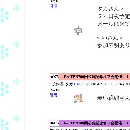
Res18
引用
タカさん＞
２４日夜予
メールは来
sakuさん＞
参加表明あ
■975
Re: TBN700回公録記念オフ会開催！！
□投稿者/
タカ
E-Mail
[I
-(2006/04/28(Fri) 21:35:34)
Res19
引用
赤い靴紐さ
■976
Re: TBN700回公録記念オフ会開催！！