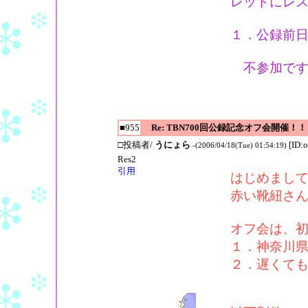
レッドにレ
１．公録前日(
不参加です
■955
Re: TBN700回公録記念オフ会開催！！
□投稿者/
うにょら
[ID:
-(2006/04/18(Tue) 01:54:19)
Res2
引用
はじめまし
赤い靴紐さ
オフ会は、
１．神奈川
２．遅くて