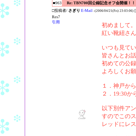
■963
Re: TBN700回公録記念オフ会開催！！
□投稿者/
さぎり
E-Mail
-(2006/04/21(Fri) 23:03:06)
Res7
引用
初めまして
紅い靴紐さ
いつも見て
皆さんとお
初めての公
よろしくお
１．神戸か
２．19:30
以下別件ア
すのでこの
レッドにレ