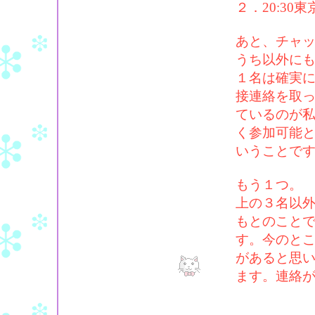
２．20:3
あと、チャ
うち以外に
１名は確実
接連絡を取
ているのが
く参加可能
いうことで
もう１つ。
上の３名以外
もとのこと
す。今のと
があると思
ます。連絡