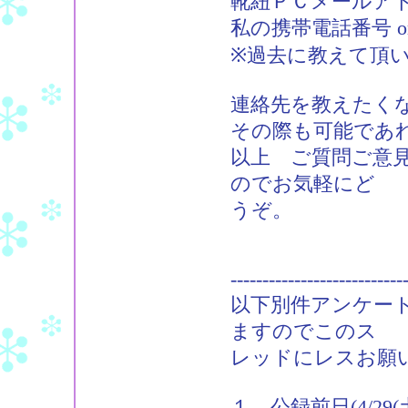
靴紐ＰＣメールアドレス：m
私の携帯電話番号 
※過去に教えて頂
連絡先を教えたく
その際も可能であ
以上 ご質問ご意見
のでお気軽にど
うぞ。
---------------------------
以下別件アンケー
ますのでこのス
レッドにレスお願
１．公録前日(4/2