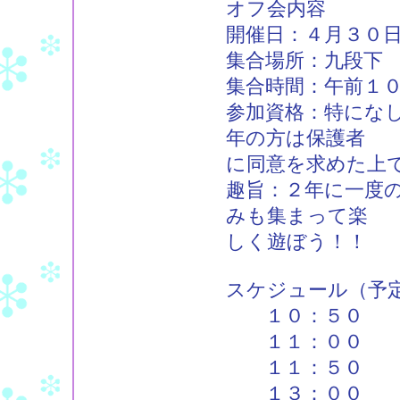
オフ会内容
開催日：４月３０
集合場所：九段下
集合時間：午前１
参加資格：特にな
年の方は保護者
に同意を求めた上
趣旨：２年に一度
みも集まって楽
しく遊ぼう！！
スケジュール（予
１０：５０ 
１１：００ フ
１１：５０ 物
１３：００ 公