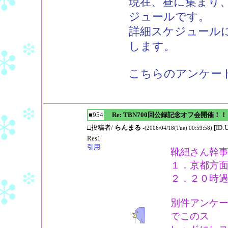
現在、昼に集まり
ジュールです。
詳細スケジュールに
します。
こちらのアンケー
■954
Re: TBN700回公録記念オフ会開催！！
□投稿者/
らんまる
[ID:
-(2006/04/18(Tue) 00:59:58)
Res1
引用
靴紐さん幹
１．京都方
２．２０時
別件アンケ
でこのス