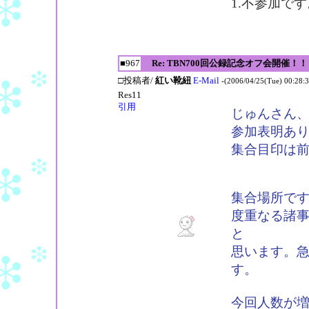
1.不参加です
■967
Re: TBN700回公録記念オフ会開催！！
□投稿者/
紅い靴紐
E-Mail
-(2006/04/25(Tue) 00:28:3
Res11
引用
じゅんさん、
参加表明あ
集合目印は
集合場所です
度重なる諸
と
思います。
す。
今回人数が