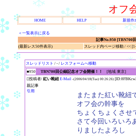
オフ
HOME
HELP
新規作
＜一覧表示に戻る
記事No.950 [TBN
(最新レス50件表示)
スレッド内ページ移動 / << [1-2
スレッドリスト
/ - /
レスフォームへ移動
■950
TBN700回公録記念オフ会開催！！
[地域:東京]
□投稿者/
紅い靴紐
E-Mail
[ID:8FBKcw
-(2006/04/18(Tue) 00:26:26)
親記事
引用
またまた紅い靴紐
オフ会の幹事を
ちょくちょくさせ
さて今回いろいろ
りましたよろし