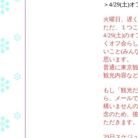
＞4/29(土
火曜日、遅
ただ、１つ
4/29(土
くオフ会ら
いこと(みん
思います。
普通に東京
観光内容な
もし「観光
ら、メール
構いません
念のため、
ただきます
29日スケジ