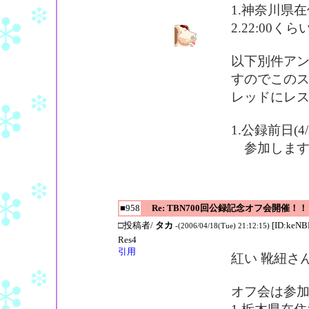
1.神奈川県
2.22:00
以下別件ア
すのでこの
レッドにレ
1.公録前日(
参加しま
■958
Re: TBN700回公録記念オフ会開催！！
□投稿者/
タカ
[ID:keN
-(2006/04/18(Tue) 21:12:15)
Res4
引用
紅い 靴紐さ
オフ会は参