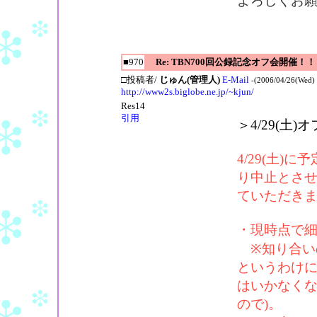
よろしくお
■970
Re: TBN700回公録記念オフ会開催！！
□投稿者/
じゅん(管理人)
E-Mail
-(2006/04/26(Wed) 
http://www2s.biglobe.ne.jp/~kjun/
Res14
引用
＞4/29(土
4/29(土
り中止とさ
ていただき
・現時点で
※知り合い
というわけ
はいかなくな
ので)。