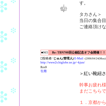
す。
タカさん＞
当日の集合目
ご連絡頂け
■965
Re: TBN700回公録記念オフ会開催！！
□投稿者/
じゅん(管理人)
E-Mail
-(2006/04/24(Mon)
http://www2s.biglobe.ne.jp/~kjun/
Res9
引用
＞紅い靴紐
幹事お疲れ
まだこちら
１．京都か