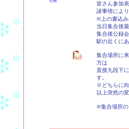
引用
皆さん参加
諸事情によ
※上の書込み
当日集合後
集合後公録
駅の近くに
集合場所に
方は
直接九段下
す。
※どちらに
以上突然の
※集合場所の