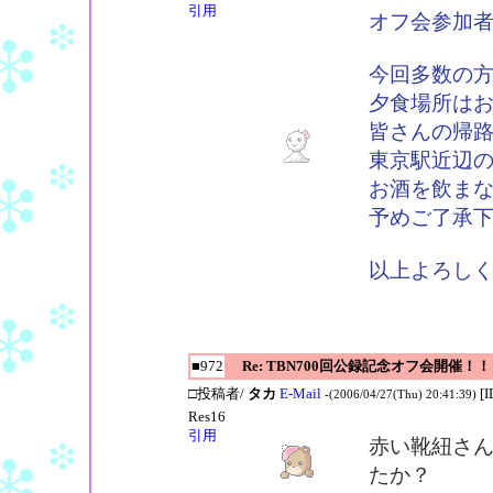
引用
オフ会参加
今回多数の
夕食場所は
皆さんの帰
東京駅近辺
お酒を飲ま
予めご了承
以上よろし
■972
Re: TBN700回公録記念オフ会開催！！
□投稿者/
タカ
E-Mail
[
-(2006/04/27(Thu) 20:41:39)
Res16
引用
赤い靴紐さ
たか？