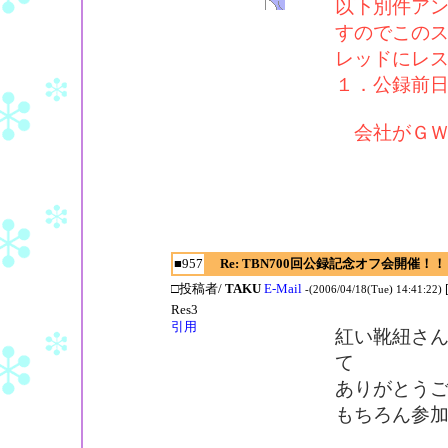
以下別件ア
すのでこの
レッドにレ
１．公録前日(
会社がＧＷ
■957
Re: TBN700回公録記念オフ会開催！！
□投稿者/
TAKU
E-Mail
-(2006/04/18(Tue) 14:41:22)
Res3
引用
紅い靴紐さ
て
ありがとう
もちろん参