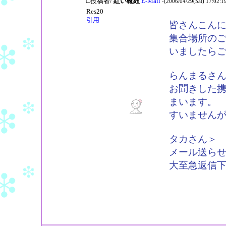
□投稿者/
紅い靴紐
E-Mail
-(2006/04/29(Sat) 17:02:1
Res20
引用
皆さんこん
集合場所の
いましたら
らんまるさ
お聞きした
まいます。
すいません
タカさん＞
メール送ら
大至急返信