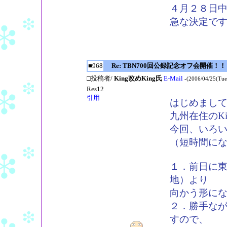
４月２８日
急な決定で
■968
Re: TBN700回公録記念オフ会開催！！
□投稿者/
King改めKing氏
E-Mail
-(2006/04/25(Tue
Res12
引用
はじめまし
九州在住のKi
今回、いろ
（短時間に
１．前日に
地）より
向かう形に
２．勝手な
すので、