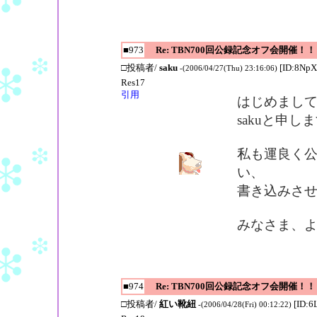
■973
Re: TBN700回公録記念オフ会開催！！
□投稿者/
saku
[ID:8NpX
-(2006/04/27(Thu) 23:16:06)
Res17
引用
はじめまし
sakuと申し
私も運良く
い、
書き込みさ
みなさま、
■974
Re: TBN700回公録記念オフ会開催！！
□投稿者/
紅い靴紐
[ID:6
-(2006/04/28(Fri) 00:12:22)