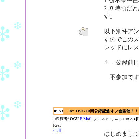
1.栃木県在
2.８時頃だ
す。
以下別件ア
すのでこの
レッドにレ
１．公録前日(
不参加です
■959
Re: TBN700回公録記念オフ会開催！！
□投稿者/
OGU
E-Mail
[
-(2006/04/18(Tue) 21:49:22)
Res5
引用
はじめまし