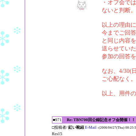
・オフ会で
ないと判断
以上の理由
今までご回答
と同じ内容
送らせてい
参加の回答
なお、4/3
ご心配なく
以上、用件
■971
Re: TBN700回公録記念オフ会開催！！
□投稿者/
紅い靴紐
E-Mail
-(2006/04/27(Thu) 00:25:
Res15