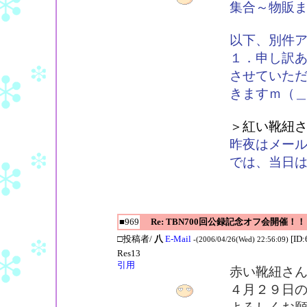
集合～物販
以下、別件
１．申し訳
させていた
きますｍ（
＞紅い靴紐
昨夜はメー
では、当日
■969
Re: TBN700回公録記念オフ会開催！！
□投稿者/
八
E-Mail
[ID:
-(2006/04/26(Wed) 22:56:09)
Res13
引用
赤い靴紐さ
４月２９日